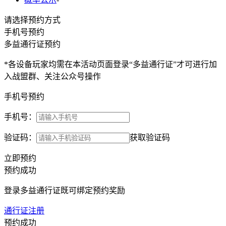
请选择预约方式
手机号预约
多益通行证预约
*各设备玩家均需在本活动页面登录“多益通行证”才可进行加
入战盟群、关注公众号操作
手机号预约
手机号：
验证码：
获取验证码
立即预约
预约成功
登录多益通行证既可绑定预约奖励
通行证注册
预约成功