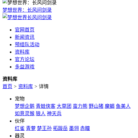
梦想世界：长风问剑录
官网首页
新闻资讯
预组队活动
资料库
官方论坛
多益游戏
资料库
首页
>
资料库
>
详情
宠物
梦想企鹅
青蛙侠客
大草团
蛮力熊
野山猪
魔蝎
鱼美人
如意灵猴
狼人
神天兵
伙伴
红雀
青萝
楚王孙
拓跋岳
墨翎
赤瞳
器灵