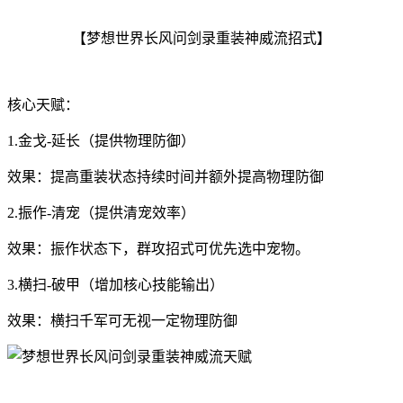
【梦想世界长风问剑录重装神威流招式】
核心天赋：
1.金戈-延长（提供物理防御）
效果：提高重装状态持续时间并额外提高物理防御
2.振作-清宠（提供清宠效率）
效果：振作状态下，群攻招式可优先选中宠物。
3.横扫-破甲（增加核心技能输出）
效果：横扫千军可无视一定物理防御