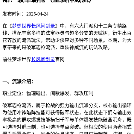
发布时间：2025-04-24
在《
梦想世界长风问剑录
》中，有六大门派和十二条专精路
线，搭配丰富多样的法宝器灵与超多分支的天赋树，衍生出百
花齐放的流派玩法，帮助少侠应对多种不同场景。本期，为大
家带来的是破军霸枪流派，重装神威流的玩法攻略。
前往梦想世界
长风问剑录
官网
一、流派介绍：
职业定位：物理输出、间歇爆发、群攻压制
破军霸枪流派，属于枪战的强力输出流派分支，核心输出循环
为使用冲锋陷阵技能可获得破军状态，在此状态下拥有输出效
率极高的群攻爆发技能横扫千军与单体爆发技能破釜沉舟，既
可选择对群压制，也可选择单点突破。但相应的使用两者招式