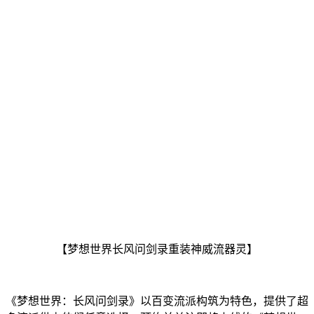
【梦想世界长风问剑录重装神威流器灵】
《梦想世界：长风问剑录》以百变流派构筑为特色，提供了超