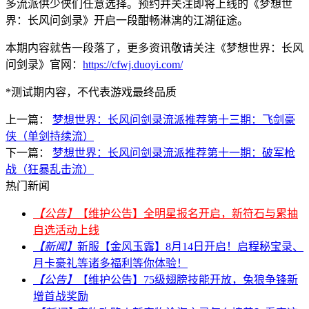
多流派供少侠们任意选择。预约并关注即将上线的《梦想世
界：长风问剑录》开启一段酣畅淋漓的江湖征途。
本期内容就告一段落了，更多资讯敬请关注《梦想世界：长风
问剑录》官网：
https://cfwj.duoyi.com/
*测试期内容，不代表游戏最终品质
上一篇：
梦想世界：长风问剑录流派推荐第十三期：飞剑豪
侠（单剑持续流）
下一篇：
梦想世界：长风问剑录流派推荐第十一期：破军枪
战（狂暴乱击流）
热门新闻
【公告】
【维护公告】全明星报名开启，新符石与累抽
自选活动上线
【新闻】
新服【金风玉露】8月14日开启！启程秘宝录、
月卡豪礼等诸多福利等你体验！
【公告】
【维护公告】75级翅膀技能开放，兔狼争锋新
增首战奖励