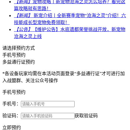
【新闻】
宠物攻略丨新宠物沧海之灵怎么培养？看完这
篇攻略就有思路！
【新闻】
新宠介绍丨全新赛季宠物“沧海之灵”介绍！六
技能成长型宠物免费领取！
【公告】
【维护公告】水底遗都荣誉挑战开放，新宠物
沧海之灵上线
请选择预约方式
手机号预约
多益通行证预约
*各设备玩家均需在本活动页面登录“多益通行证”才可进行加
入战盟群、关注公众号操作
手机号预约
手机号：
验证码：
获取验证码
立即预约