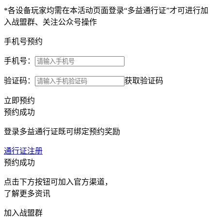
*各设备玩家均需在本活动页面登录“多益通行证”才可进行加
入战盟群、关注公众号操作
手机号预约
手机号：
验证码：
获取验证码
立即预约
预约成功
登录多益通行证既可绑定预约奖励
通行证注册
预约成功
点击下方按钮可加入官方渠道，
了解更多资讯
加入战盟群