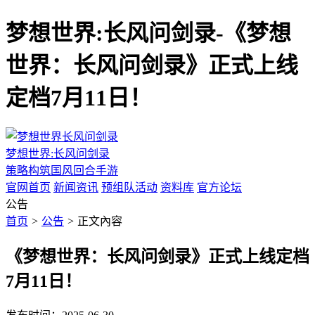
梦想世界:长风问剑录-《梦想
世界：长风问剑录》正式上线
定档7月11日！
梦想世界:长风问剑录
策略构筑国风回合手游
官网首页
新闻资讯
预组队活动
资料库
官方论坛
公告
首页
>
公告
>
正文內容
《梦想世界：长风问剑录》正式上线定档
7月11日！