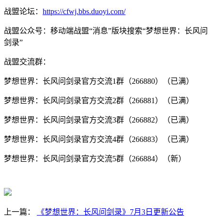
战盟论坛：
https://cfwj.bbs.duoyi.com/
战盟公众号：移动端战盟“消息”版块搜索“梦想世界：长风问
剑录”
战盟交流群：
梦想世界：长风问剑录官方交流1群（266880）（已满）
梦想世界：长风问剑录官方交流2群（266881）（已满）
梦想世界：长风问剑录官方交流3群（266882）（已满）
梦想世界：长风问剑录官方交流4群（266883）（已满）
梦想世界：长风问剑录官方交流5群（266884）（新）
上一篇：
《梦想世界：长风问剑录》7月3日更新公告