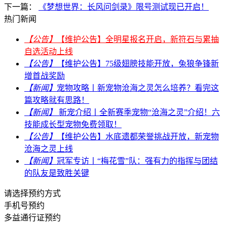
下一篇：
《梦想世界：长风问剑录》限号测试现已开启！
热门新闻
【公告】
【维护公告】全明星报名开启，新符石与累抽
自选活动上线
【公告】
【维护公告】75级翅膀技能开放，兔狼争锋新
增首战奖励
【新闻】
宠物攻略丨新宠物沧海之灵怎么培养？看完这
篇攻略就有思路！
【新闻】
新宠介绍丨全新赛季宠物“沧海之灵”介绍！六
技能成长型宠物免费领取！
【公告】
【维护公告】水底遗都荣誉挑战开放，新宠物
沧海之灵上线
【新闻】
冠军专访丨“梅花雪”队：强有力的指挥与团结
的队友是致胜关键
请选择预约方式
手机号预约
多益通行证预约