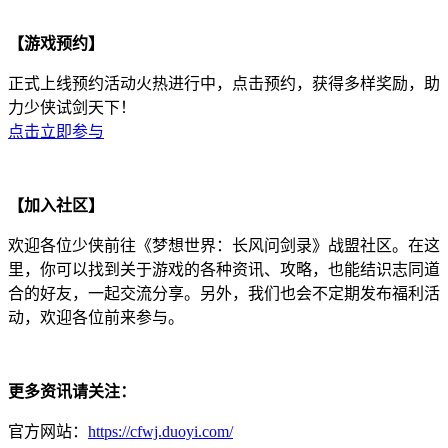
【游戏预约】
正式上线预约活动火热进行中，点击预约，获得多样奖励，助
力少侠试剑天下！
点击立即参与
【加入社区】
欢迎各位少侠前往《梦想世界：长风问剑录》战盟社区。在这
里，你可以找到关于游戏的各种资讯、攻略，也能结识志同道
合的好友，一起交流分享。另外，我们也会不定期发布福利活
动，欢迎各位前来参与。
更多资讯请关注：
官方网站：
https://cfwj.duoyi.com/