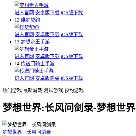
进入官网
安卓版下载
iOS版下载
12
绯梦契约
进入官网
安卓版下载
iOS版下载
13
梦想帝王手游
进入官网
安卓版下载
iOS版下载
14
传送门骑士手游
进入官网
安卓版购买
iOS版下载
热门游戏
最新游戏
测试游戏
预约游戏
梦想世界:长风问剑录-梦想世
梦想世界：长风问剑录