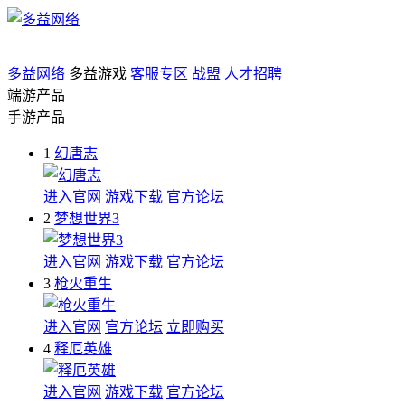
多益网络
多益游戏
客服专区
战盟
人才招聘
端游产品
手游产品
1
幻唐志
进入官网
游戏下载
官方论坛
2
梦想世界3
进入官网
游戏下载
官方论坛
3
枪火重生
进入官网
官方论坛
立即购买
4
释厄英雄
进入官网
游戏下载
官方论坛