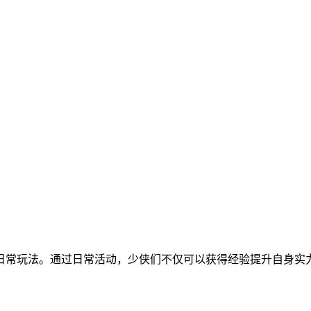
日常玩法。通过日常活动，少侠们不仅可以获得经验提升自身实