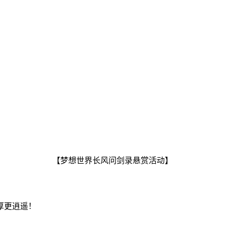
【梦想世界长风问剑录悬赏活动】
厚更逍遥！