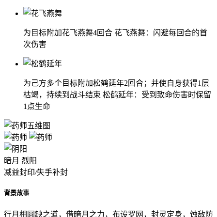
为目标附加花飞燕舞4回合 花飞燕舞：闪避每回合的首
次伤害
为己方多个目标附加松鹤延年2回合；并使自身获得1层
枯竭，持续到战斗结束 松鹤延年：受到致命伤害时保留
1点生命
暗月
烈阳
减益封印
/
失手补封
背景故事
行月相圆缺之道，借暗月之力，布设罗网，封灵定身，蚀敌防