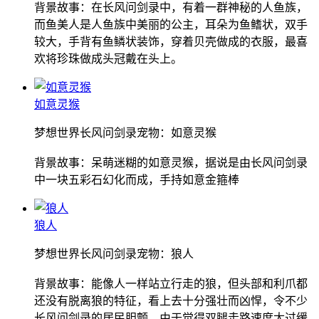
背景故事：在长风问剑录中，有着一群神秘的人鱼族，
而鱼美人是人鱼族中美丽的公主，耳朵为鱼鳍状，双手
较大，手背有鱼鳞状装饰，穿着贝壳做成的衣服，最喜
欢将珍珠做成头冠戴在头上。
如意灵猴
梦想世界长风问剑录宠物：如意灵猴
背景故事：呆萌迷糊的如意灵猴，据说是由长风问剑录
中一块五彩石幻化而成，手持如意金箍棒
狼人
梦想世界长风问剑录宠物：狼人
背景故事：能像人一样站立行走的狼，但头部和利爪都
还没有脱离狼的特征，看上去十分强壮而凶悍，令不少
长风问剑录的居民胆颤。由于觉得双腿走路速度太过缓