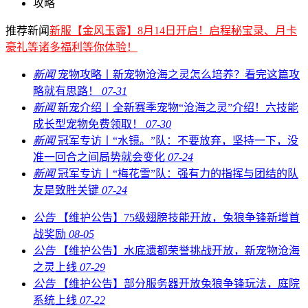
攻略
推荐新闻
新服【金风玉露】8月14日开启！启程秘宝录、月卡
豪礼等诸多福利等你体验！
新闻
宠物攻略丨新宠物沧海之灵怎么培养？看完这篇攻
略就有思路！
07-31
新闻
新宠介绍丨全新赛季宠物“沧海之灵”介绍！六技能
成长型宠物免费领取！
07-30
新闻
冠军专访丨“水镜。”队：不要放弃，坚持一下，没
准一回合之间局势就会变化
07-24
新闻
冠军专访丨“梅花雪”队：强有力的指挥与团结的队
友是致胜关键
07-24
公告
【维护公告】75级翅膀技能开放，兔狼争锋新增首
战奖励
08-05
公告
【维护公告】水底遗都荣誉挑战开放，新宠物沧海
之灵上线
07-29
公告
【维护公告】部分服务器开放兔狼争锋玩法，庭院
系统上线
07-22