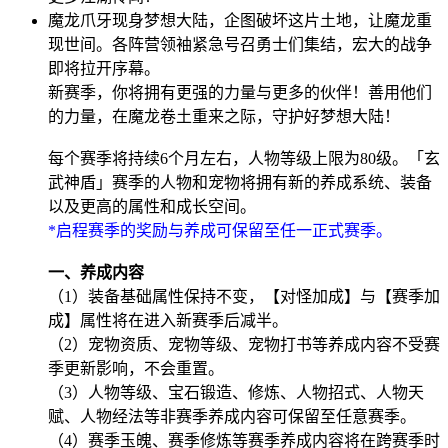
魔龙爪牙现身梦想大陆，企图破坏这片土地，让魔龙重
现世间。各阵营领袖紧急号召勇士们集结，宏大的战争
即将拉开序幕。
新赛季，你将拥有更强的力量与更多的伙伴！善用他们
的力量，在魔龙卷土重来之际，守护好梦想大陆！
每个赛季将持续6个月左右，人物等级上限为80级。「玄
武神盾」赛季的人物和宠物将拥有新的养成系统、装备
以及更高的属性和成长空间。
*启程赛季的奖励与养成可保留至任一正式赛季。
一、养成内容
（1）装备基础属性保持不变，【对怪加成】与【赛季加
成】属性将在进入新赛季后减半。
（2）宠物资质、宠物等级、宠物打书等养成内容不受赛
季更新影响，不会重置。
（3）人物等级、宝石锻造、修炼、人物招式、人物天
赋、人物经法等非赛季养成内容可保留至任意赛季。
（4）赛季玉魄、赛季修炼等赛季养成内容将在跨赛季时