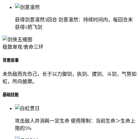
获得剑意凛然3回合 剑意凛然：持续时间内，每回合末
获得1把飞剑
极致单攻
/
舍命三环
背景故事
未伤敌而先伤己，长于以力御剑，执剑、拔剑、斗剑，气势如
虹，所向披靡。
基础技能
攻击敌人并消耗一定生命 使用限制：当前生命＞生命上
限的5%