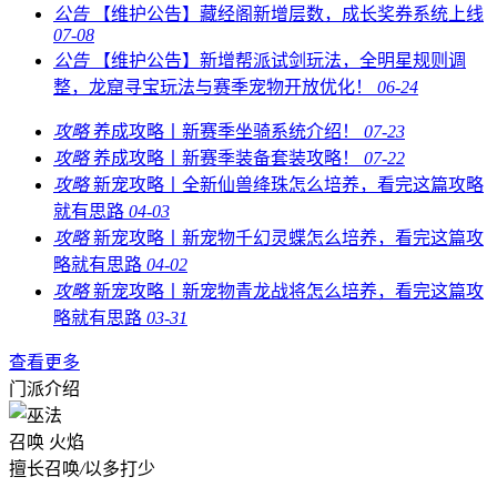
公告
【维护公告】藏经阁新增层数，成长奖券系统上线
07-08
公告
【维护公告】新增帮派试剑玩法，全明星规则调
整，龙窟寻宝玩法与赛季宠物开放优化！
06-24
攻略
养成攻略丨新赛季坐骑系统介绍！
07-23
攻略
养成攻略丨新赛季装备套装攻略！
07-22
攻略
新宠攻略丨全新仙兽绛珠怎么培养，看完这篇攻略
就有思路
04-03
攻略
新宠攻略丨新宠物千幻灵蝶怎么培养，看完这篇攻
略就有思路
04-02
攻略
新宠攻略丨新宠物青龙战将怎么培养，看完这篇攻
略就有思路
03-31
查看更多
门派介绍
召唤
火焰
擅长召唤
/
以多打少