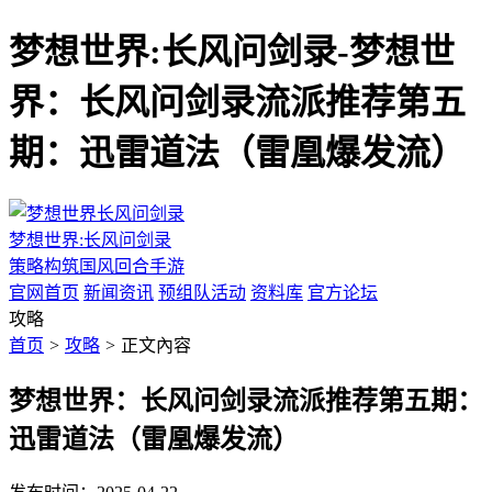
梦想世界:长风问剑录-梦想世
界：长风问剑录流派推荐第五
期：迅雷道法（雷凰爆发流）
梦想世界:长风问剑录
策略构筑国风回合手游
官网首页
新闻资讯
预组队活动
资料库
官方论坛
攻略
首页
>
攻略
>
正文內容
梦想世界：长风问剑录流派推荐第五期：
迅雷道法（雷凰爆发流）