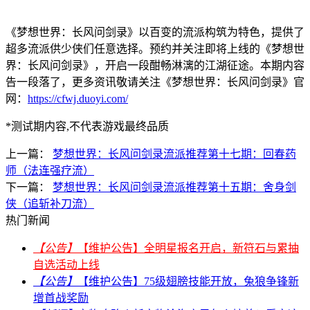
《梦想世界：长风问剑录》以百变的流派构筑为特色，提供了
超多流派供少侠们任意选择。预约并关注即将上线的《梦想世
界：长风问剑录》，开启一段酣畅淋漓的江湖征途。本期内容
告一段落了，更多资讯敬请关注《梦想世界：长风问剑录》官
网：
https://cfwj.duoyi.com/
*测试期内容,不代表游戏最终品质
上一篇：
梦想世界：长风问剑录流派推荐第十七期：回春药
师（法连强疗流）
下一篇：
梦想世界：长风问剑录流派推荐第十五期：舍身剑
侠（追斩补刀流）
热门新闻
【公告】
【维护公告】全明星报名开启，新符石与累抽
自选活动上线
【公告】
【维护公告】75级翅膀技能开放，兔狼争锋新
增首战奖励