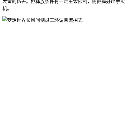
大量的伤害。但释放条件有一定生命限制，需把握好出手实
机。