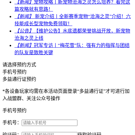
【新闻】
宠物攻略丨新宠物沧海之灵怎么培养？看完这
篇攻略就有思路！
【新闻】
新宠介绍丨全新赛季宠物“沧海之灵”介绍！六
技能成长型宠物免费领取！
【公告】
【维护公告】水底遗都荣誉挑战开放，新宠物
沧海之灵上线
【新闻】
冠军专访丨“梅花雪”队：强有力的指挥与团结
的队友是致胜关键
请选择预约方式
手机号预约
多益通行证预约
*各设备玩家均需在本活动页面登录“多益通行证”才可进行加
入战盟群、关注公众号操作
手机号预约
手机号：
验证码：
获取验证码