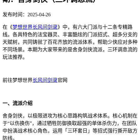
发布时间：2025-04-26
在《
梦想世界长风问剑录
》中，有六大门派与十二条专精路
线。各具特色的法宝器灵、丰富酷炫的门派招式、超多分支的
天赋树，共同铸就了百花齐放的流派体系，帮助少侠应对多种
不同场景。本期为大家带来的是舍身剑侠流派，三环调息流的
玩法推荐。
前往梦想世界
长风问剑录
官网
一、流派介绍
舍身剑侠，以极限进攻为核心思路构筑战术体系。核心机制在
于“以伤换伤”，通过牺牲防御换取超强的单体杀伤力，在团队
中扮演战术核心角色，运用「三环套日」等招式强行撕开敌方
防线。