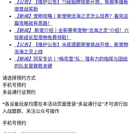
【公告】
【维护公告】75级翅膀技能开放，兔狼争锋新
增首战奖励
【新闻】
宠物攻略丨新宠物沧海之灵怎么培养？看完这
篇攻略就有思路！
【新闻】
新宠介绍丨全新赛季宠物“沧海之灵”介绍！六
技能成长型宠物免费领取！
【公告】
【维护公告】水底遗都荣誉挑战开放，新宠物
沧海之灵上线
【新闻】
冠军专访丨“梅花雪”队：强有力的指挥与团结
的队友是致胜关键
请选择预约方式
手机号预约
多益通行证预约
*各设备玩家均需在本活动页面登录“多益通行证”才可进行加
入战盟群、关注公众号操作
手机号预约