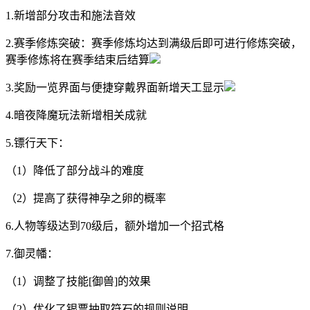
1.新增部分攻击和施法音效
2.赛季修炼突破：赛季修炼均达到满级后即可进行修炼突破，
赛季修炼将在赛季结束后结算
3.奖励一览界面与便捷穿戴界面新增天工显示
4.暗夜降魔玩法新增相关成就
5.镖行天下：
（1）降低了部分战斗的难度
（2）提高了获得神孕之卵的概率
6.人物等级达到70级后，额外增加一个招式格
7.御灵幡：
（1）调整了技能[御兽]的效果
（2）优化了银票抽取符石的规则说明