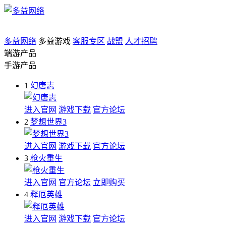
多益网络
多益游戏
客服专区
战盟
人才招聘
端游产品
手游产品
1
幻唐志
进入官网
游戏下载
官方论坛
2
梦想世界3
进入官网
游戏下载
官方论坛
3
枪火重生
进入官网
官方论坛
立即购买
4
释厄英雄
进入官网
游戏下载
官方论坛