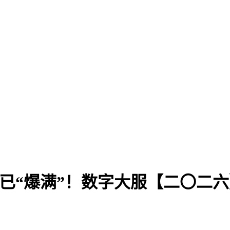
度已“爆满”！数字大服【二〇二