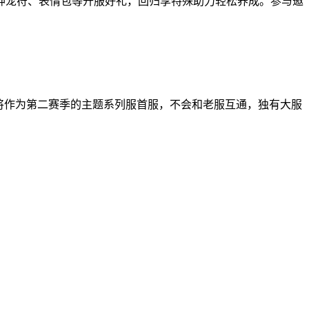
神宠符、表情包等开服好礼，回归享特殊助力轻松养成。参与邀
将作为第二赛季的主题系列服首服，不会和老服互通，独有大服