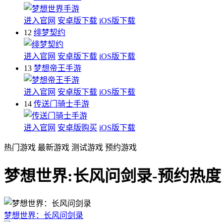
进入官网
安卓版下载
iOS版下载
12
绯梦契约
进入官网
安卓版下载
iOS版下载
13
梦想帝王手游
进入官网
安卓版下载
iOS版下载
14
传送门骑士手游
进入官网
安卓版购买
iOS版下载
热门游戏
最新游戏
测试游戏
预约游戏
梦想世界:长风问剑录-预约热
梦想世界：长风问剑录