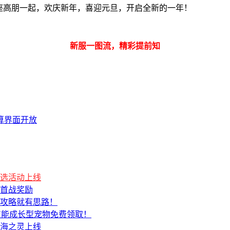
座高朋一起，欢庆新年，喜迎元旦，开启全新的一年！
新服一图流，精彩提前知
算界面开放
选活动上线
增首战奖励
攻略就有思路！
技能成长型宠物免费领取！
海之灵上线