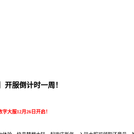
】开服倒计时一周！
字大服12月26日开启！