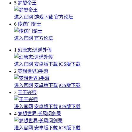
5
梦想帝王
进入官网
游戏下载
官方论坛
6
传送门骑士
进入官网
官方论坛
1
幻唐志:逍遥外传
进入官网
安卓版下载
iOS版下载
2
梦想世界3手游
进入官网
安卓版下载
iOS版下载
3
王于兴师
进入官网
安卓版下载
iOS版下载
4
梦想世界:长风问剑录
进入官网
安卓版下载
iOS版下载