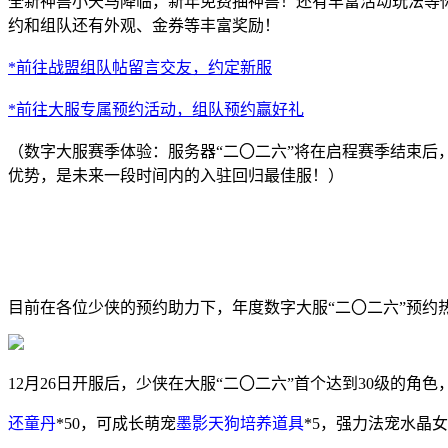
全新神兽小天马降临，新年免费抽神兽！还有丰富活动玩法等
约和组队还有外观、金券等丰富奖励！
*前往战盟组队帖留言交友，约定新服
*前往大服专属预约活动，组队预约赢好礼
（数字大服赛季体验：服务器“二〇二六”将在启程赛季结束
优势，是未来一段时间内的入驻回归最佳服！）
目前在各位少侠的预约助力下，年度数字大服“二〇二六”预约
12月26日开服后，少侠在大服“二〇二六”首个达到30级的角
还童丹
*50，可成长萌宠
墨影天狗培养道具
*5，强力法宠水晶