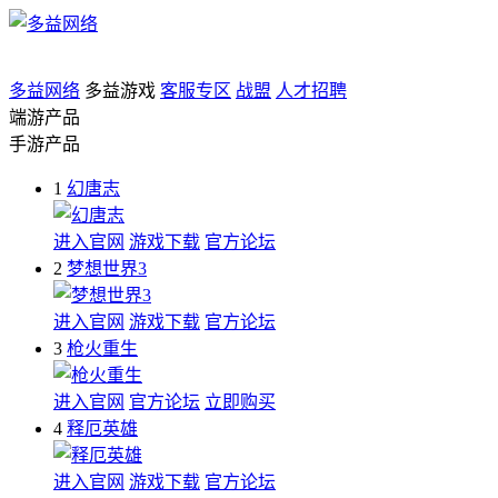
多益网络
多益游戏
客服专区
战盟
人才招聘
端游产品
手游产品
1
幻唐志
进入官网
游戏下载
官方论坛
2
梦想世界3
进入官网
游戏下载
官方论坛
3
枪火重生
进入官网
官方论坛
立即购买
4
释厄英雄
进入官网
游戏下载
官方论坛