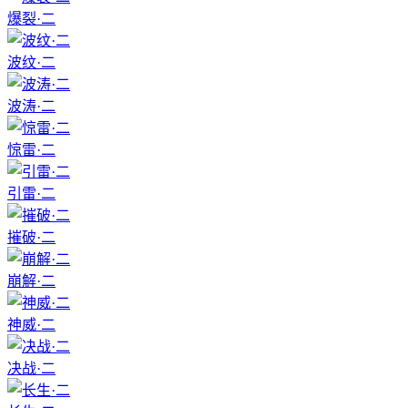
爆裂·二
波纹·二
波涛·二
惊雷·二
引雷·二
摧破·二
崩解·二
神威·二
决战·二