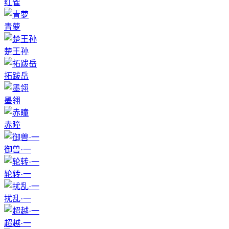
红雀
青萝
楚王孙
拓跋岳
墨翎
赤瞳
御兽·一
轮转·一
扰乱·一
超越·一