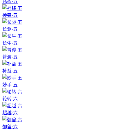
充盈·五
神锋·五
长驱·五
长生·五
普渡·五
补益·五
妙手·五
轮转·六
超越·六
御兽·六