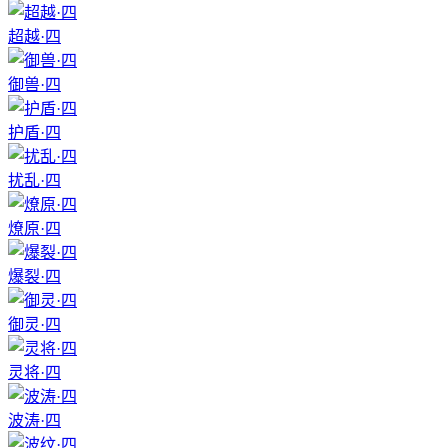
超越·四
御兽·四
护盾·四
扰乱·四
燎原·四
爆裂·四
御灵·四
灵将·四
波涛·四