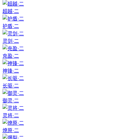
超越·二
护盾·二
灵剑·二
充盈·二
神锋·二
长驱·二
御灵·二
灵将·二
燎原·二