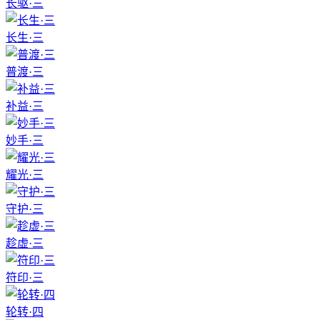
长驱·三
长生·三
普渡·三
补益·三
妙手·三
耀光·三
守护·三
趁虚·三
符印·三
轮转·四