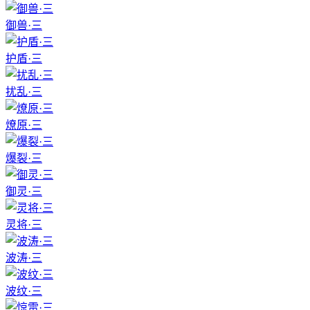
御兽·三
护盾·三
扰乱·三
燎原·三
爆裂·三
御灵·三
灵将·三
波涛·三
波纹·三