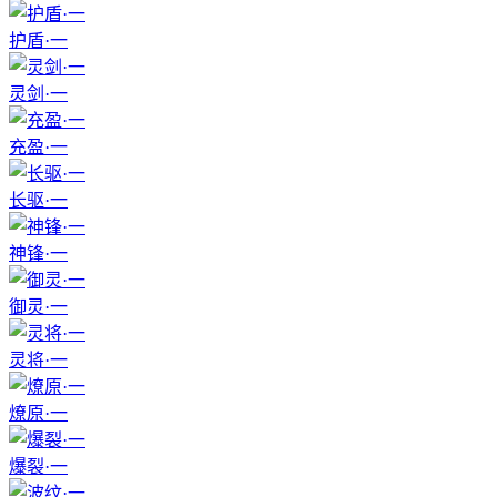
护盾·一
灵剑·一
充盈·一
长驱·一
神锋·一
御灵·一
灵将·一
燎原·一
爆裂·一