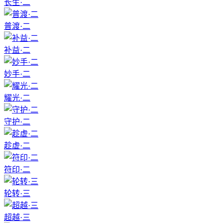
长生·二
普渡·二
补益·二
妙手·二
耀光·二
守护·二
趁虚·二
符印·二
轮转·三
超越·三