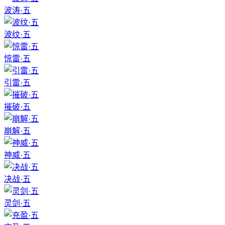
波涛·五
波纹·五
惊雷·五
引雷·五
摧破·五
崩解·五
神威·五
决战·五
灵剑·五