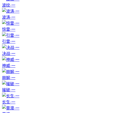
波纹·一
波涛·一
惊雷·一
引雷·一
决战·一
神威·一
崩解·一
摧破·一
长生·一