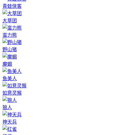
青蛙侠客
大草团
蛮力熊
野山猪
魔蝎
鱼美人
如意灵猴
狼人
神天兵