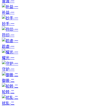
普渡·一
补益·一
妙手·一
符印·一
趁虚·一
耀光·一
守护·一
御兽·二
轮转·二
扰乱·二