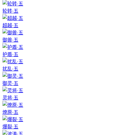
轮转·五
超越·五
御兽·五
护盾·五
扰乱·五
御灵·五
灵将·五
燎原·五
爆裂·五