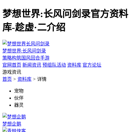
梦想世界:长风问剑录官方资料
库-趁虚·二介绍
梦想世界:长风问剑录
策略构筑国风回合手游
官网首页
新闻资讯
预组队活动
资料库
官方论坛
游戏资讯
首页
>
资料库
>
详情
宠物
伙伴
器灵
梦想企鹅