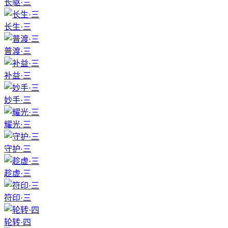
长驱·三
长生·三
普渡·三
补益·三
妙手·三
耀光·三
守护·三
趁虚·三
符印·三
轮转·四