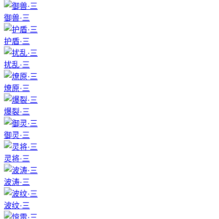
御兽·三
护盾·三
扰乱·三
燎原·三
爆裂·三
御灵·三
灵将·三
波涛·三
波纹·三