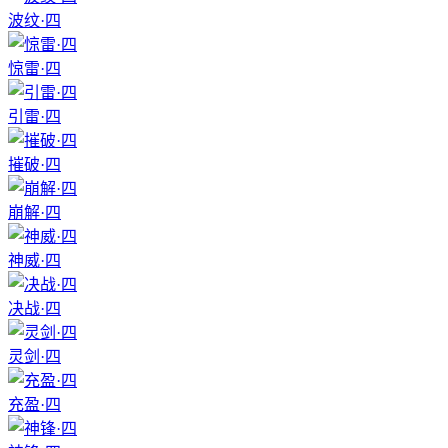
波纹·四
惊雷·四
引雷·四
摧破·四
崩解·四
神威·四
决战·四
灵剑·四
充盈·四