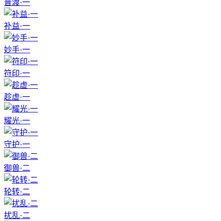
普渡·一
补益·一
妙手·一
符印·一
趁虚·一
耀光·一
守护·一
御兽·二
轮转·二
扰乱·二