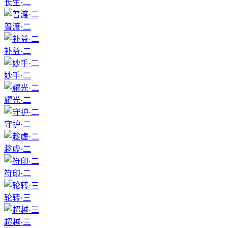
长生·二
普渡·二
补益·二
妙手·二
耀光·二
守护·二
趁虚·二
符印·二
轮转·三
超越·三