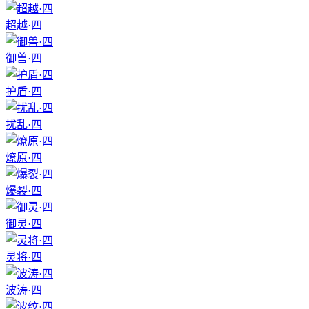
超越·四
御兽·四
护盾·四
扰乱·四
燎原·四
爆裂·四
御灵·四
灵将·四
波涛·四