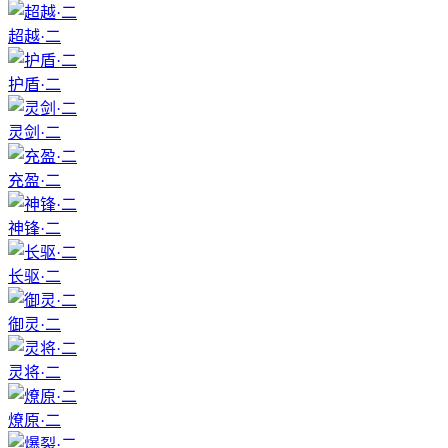
超越·二
护盾·二
灵剑·二
充盈·二
神锋·二
长驱·二
御灵·二
灵将·二
燎原·二