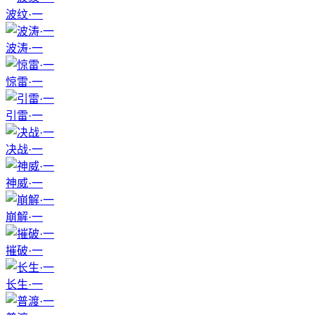
波纹·一
波涛·一
惊雷·一
引雷·一
决战·一
神威·一
崩解·一
摧破·一
长生·一