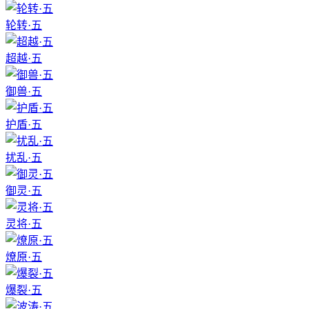
轮转·五
超越·五
御兽·五
护盾·五
扰乱·五
御灵·五
灵将·五
燎原·五
爆裂·五