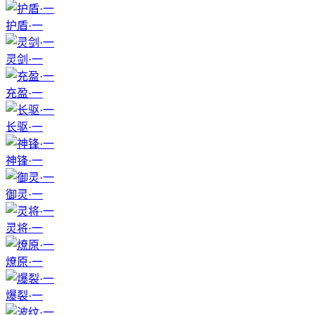
护盾·一
灵剑·一
充盈·一
长驱·一
神锋·一
御灵·一
灵将·一
燎原·一
爆裂·一