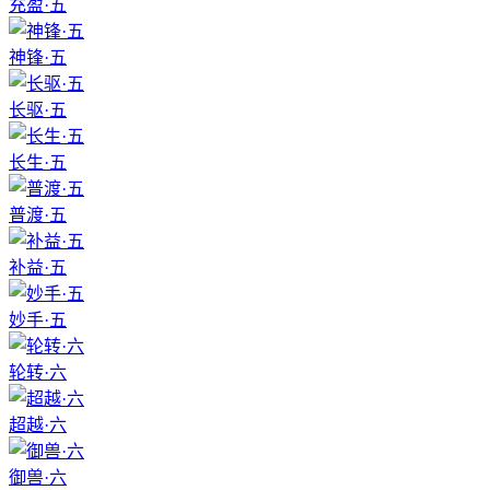
充盈·五
神锋·五
长驱·五
长生·五
普渡·五
补益·五
妙手·五
轮转·六
超越·六
御兽·六