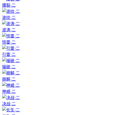
爆裂·二
波纹·二
波涛·二
惊雷·二
引雷·二
摧破·二
崩解·二
神威·二
决战·二