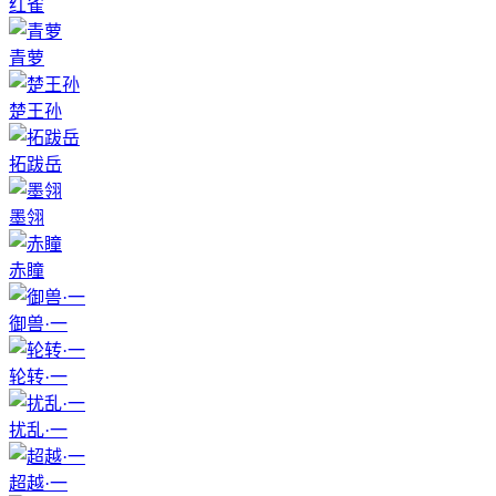
红雀
青萝
楚王孙
拓跋岳
墨翎
赤瞳
御兽·一
轮转·一
扰乱·一
超越·一