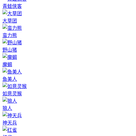
青蛙侠客
大草团
蛮力熊
野山猪
魔蝎
鱼美人
如意灵猴
狼人
神天兵