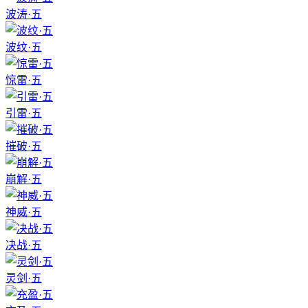
波涛·五
波纹·五
惊雷·五
引雷·五
摧破·五
崩解·五
神威·五
决战·五
灵剑·五