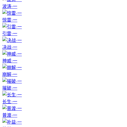
波涛·一
惊雷·一
引雷·一
决战·一
神威·一
崩解·一
摧破·一
长生·一
普渡·一