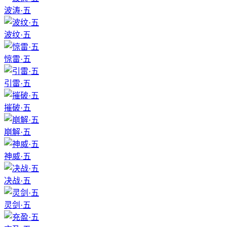
波涛·五
波纹·五
惊雷·五
引雷·五
摧破·五
崩解·五
神威·五
决战·五
灵剑·五