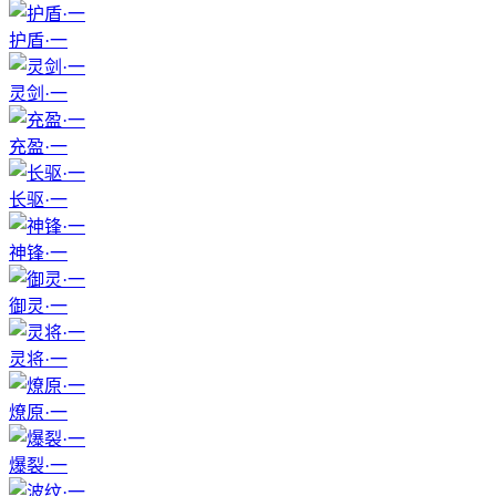
护盾·一
灵剑·一
充盈·一
长驱·一
神锋·一
御灵·一
灵将·一
燎原·一
爆裂·一