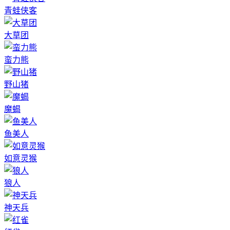
青蛙侠客
大草团
蛮力熊
野山猪
魔蝎
鱼美人
如意灵猴
狼人
神天兵