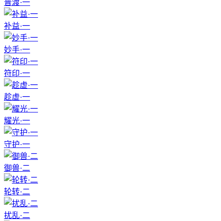
普渡·一
补益·一
妙手·一
符印·一
趁虚·一
耀光·一
守护·一
御兽·二
轮转·二
扰乱·二