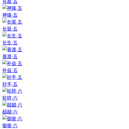
充盈·五
神锋·五
长驱·五
长生·五
普渡·五
补益·五
妙手·五
轮转·六
超越·六
御兽·六