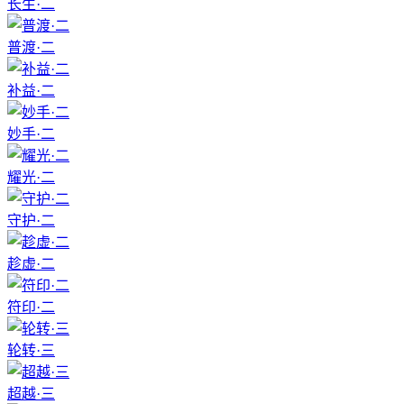
长生·二
普渡·二
补益·二
妙手·二
耀光·二
守护·二
趁虚·二
符印·二
轮转·三
超越·三