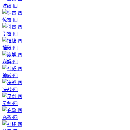
波纹·四
惊雷·四
引雷·四
摧破·四
崩解·四
神威·四
决战·四
灵剑·四
充盈·四