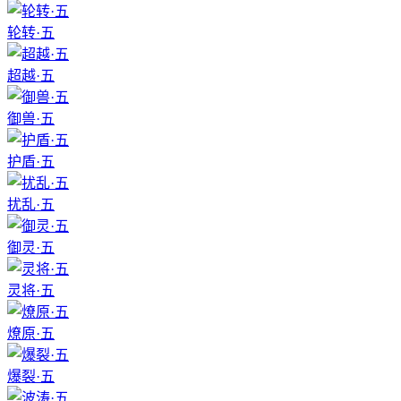
轮转·五
超越·五
御兽·五
护盾·五
扰乱·五
御灵·五
灵将·五
燎原·五
爆裂·五