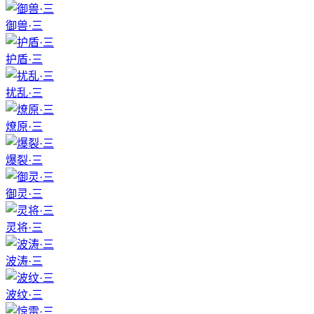
御兽·三
护盾·三
扰乱·三
燎原·三
爆裂·三
御灵·三
灵将·三
波涛·三
波纹·三