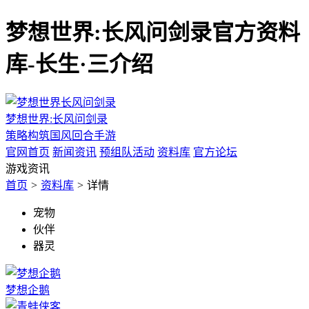
梦想世界:长风问剑录官方资料
库-长生·三介绍
梦想世界:长风问剑录
策略构筑国风回合手游
官网首页
新闻资讯
预组队活动
资料库
官方论坛
游戏资讯
首页
>
资料库
>
详情
宠物
伙伴
器灵
梦想企鹅