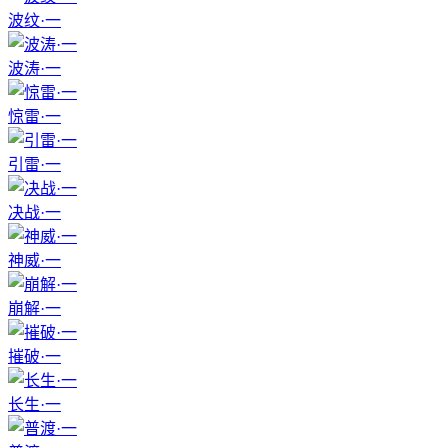
波纹·一
波涛·一
惊雷·一
引雷·一
决战·一
神威·一
崩解·一
摧破·一
长生·一