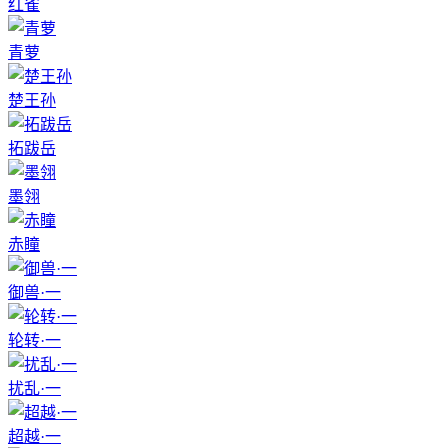
红雀
青萝
楚王孙
拓跋岳
墨翎
赤瞳
御兽·一
轮转·一
扰乱·一
超越·一