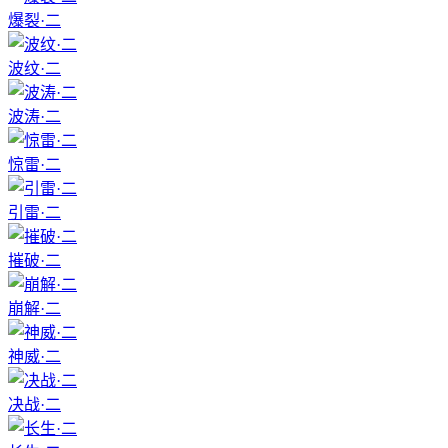
爆裂·二
波纹·二
波涛·二
惊雷·二
引雷·二
摧破·二
崩解·二
神威·二
决战·二