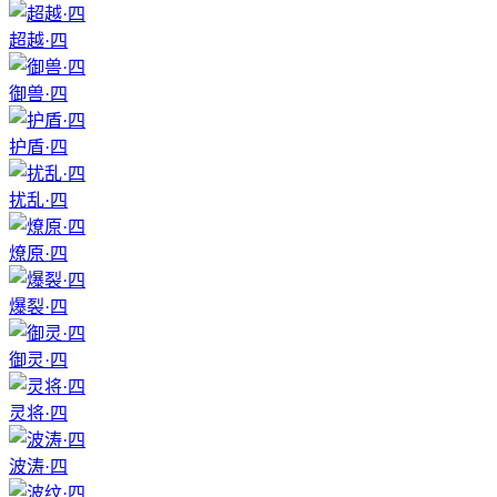
超越·四
御兽·四
护盾·四
扰乱·四
燎原·四
爆裂·四
御灵·四
灵将·四
波涛·四