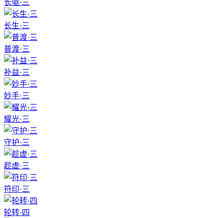
长驱·三
长生·三
普渡·三
补益·三
妙手·三
耀光·三
守护·三
趁虚·三
符印·三
轮转·四