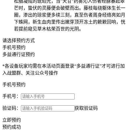
松脂凝成的琥珀光，当"天甘"药雾沁入伤者经脉暴起翠
芒时，蛰伏的灵藤便会破壁而出。藤枝每绕躯体生长一
圈，渗出的琼浆便多续三刻，直至伤者周身经络亮如月
下蛛网，新生血肉里传出嫩芽顶开冻土的簌簌回响，恍
若提前窥见草木枯荣百世的光阴。
请选择预约方式
手机号预约
多益通行证预约
*各设备玩家均需在本活动页面登录“多益通行证”才可进行加
入战盟群、关注公众号操作
手机号预约
手机号：
验证码：
获取验证码
立即预约
预约成功