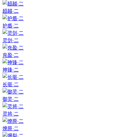
超越·二
护盾·二
灵剑·二
充盈·二
神锋·二
长驱·二
御灵·二
灵将·二
燎原·二