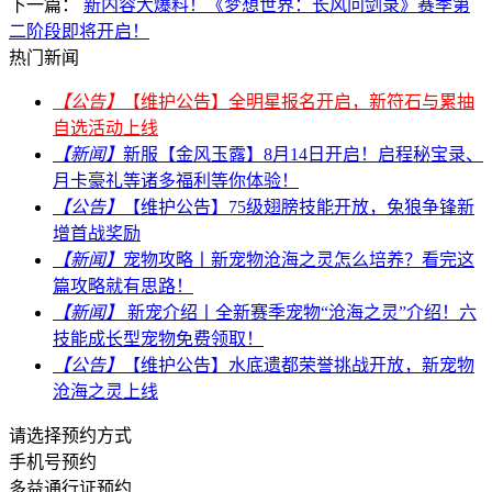
下一篇：
新内容大爆料！《梦想世界：长风问剑录》赛季第
二阶段即将开启！
热门新闻
【公告】
【维护公告】全明星报名开启，新符石与累抽
自选活动上线
【新闻】
新服【金风玉露】8月14日开启！启程秘宝录、
月卡豪礼等诸多福利等你体验！
【公告】
【维护公告】75级翅膀技能开放，兔狼争锋新
增首战奖励
【新闻】
宠物攻略丨新宠物沧海之灵怎么培养？看完这
篇攻略就有思路！
【新闻】
新宠介绍丨全新赛季宠物“沧海之灵”介绍！六
技能成长型宠物免费领取！
【公告】
【维护公告】水底遗都荣誉挑战开放，新宠物
沧海之灵上线
请选择预约方式
手机号预约
多益通行证预约