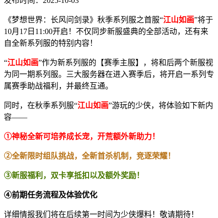
发布时间：2025-10-03
《梦想世界：长风问剑录》秋季系列服之首服“
江山如画
”将于
10月17日11:00开启！不仅同步新服盛典的全部活动，还有来
自全新系列服的特别内容！
“
江山如画
”作为新系列服的【赛季主服】，将和后两个新服视
为同一期系列服。三大服务器在进入赛季后，将开启一系列专
属赛季助战福利，并最终互通。
同时，在秋季系列服“
江山如画
”游玩的少侠，将体验如下新内
容——
①神秘全新可培养成长宠，开荒额外新助力！
②全新限时组队挑战，全新首杀机制，竞逐荣耀！
③新服福利，双卡享抵扣以及额外奖励！
④前期任务流程及体验优化
详细情报我们将在后续第一时间为少侠爆料！敬请期待！