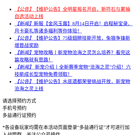
【公告】
【维护公告】全明星报名开启，新符石与累抽
自选活动上线
【新闻】
新服【金风玉露】8月14日开启！启程秘宝录、
月卡豪礼等诸多福利等你体验！
【公告】
【维护公告】75级翅膀技能开放，兔狼争锋新
增首战奖励
【新闻】
宠物攻略丨新宠物沧海之灵怎么培养？看完这
篇攻略就有思路！
【新闻】
新宠介绍丨全新赛季宠物“沧海之灵”介绍！六
技能成长型宠物免费领取！
【公告】
【维护公告】水底遗都荣誉挑战开放，新宠物
沧海之灵上线
请选择预约方式
手机号预约
多益通行证预约
*各设备玩家均需在本活动页面登录“多益通行证”才可进行加
入战盟群、关注公众号操作