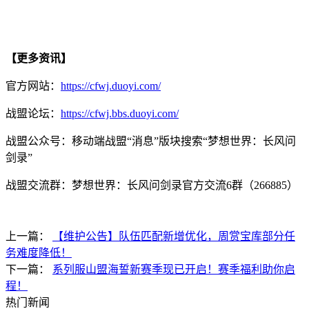
【更多资讯】
官方网站：
https://cfwj.duoyi.com/
战盟论坛：
https://cfwj.bbs.duoyi.com/
战盟公众号：移动端战盟“消息”版块搜索“梦想世界：长风问
剑录”
战盟交流群：梦想世界：长风问剑录官方交流6群（266885）
上一篇：
【维护公告】队伍匹配新增优化，周赏宝库部分任
务难度降低！
下一篇：
系列服山盟海誓新赛季现已开启！赛季福利助你启
程！
热门新闻