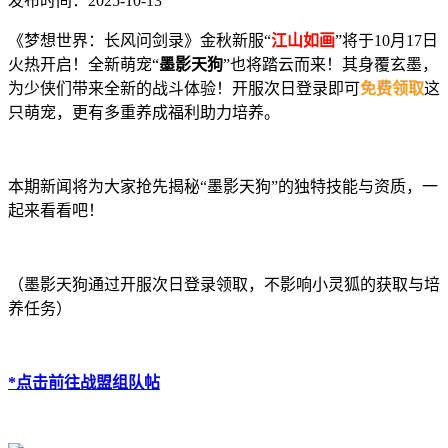
发布时间：2025-10-13
《梦想世界：长风问剑录》金秋新服“
江山如画
”将于10月17日
火热开启！全新萌宠“
墨影天狗
”也将踏云而来！其身覆玄墨，
为少侠们带来全新的战斗体验！开服次日登录即可
免费领取
这
只萌宠，更有多重养成福利助力培养。
本期新闻将为大家抢先揭秘“墨影天狗”的独特技能与资质，一
起来看看吧！
（墨影天狗通过开服次日登录领取，不影响小灵狐的获取与培
养任务）
*点击前往战盟组队帖