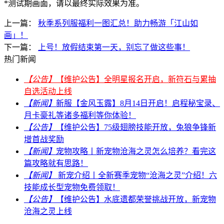
*测试期画面，请以最终实际效果为准。
上一篇：
秋季系列服福利一图汇总！助力畅游「江山如
画」！
下一篇：
上号！放假结束第一天，别忘了做这些事！
热门新闻
【公告】
【维护公告】全明星报名开启，新符石与累抽
自选活动上线
【新闻】
新服【金风玉露】8月14日开启！启程秘宝录、
月卡豪礼等诸多福利等你体验！
【公告】
【维护公告】75级翅膀技能开放，兔狼争锋新
增首战奖励
【新闻】
宠物攻略丨新宠物沧海之灵怎么培养？看完这
篇攻略就有思路！
【新闻】
新宠介绍丨全新赛季宠物“沧海之灵”介绍！六
技能成长型宠物免费领取！
【公告】
【维护公告】水底遗都荣誉挑战开放，新宠物
沧海之灵上线