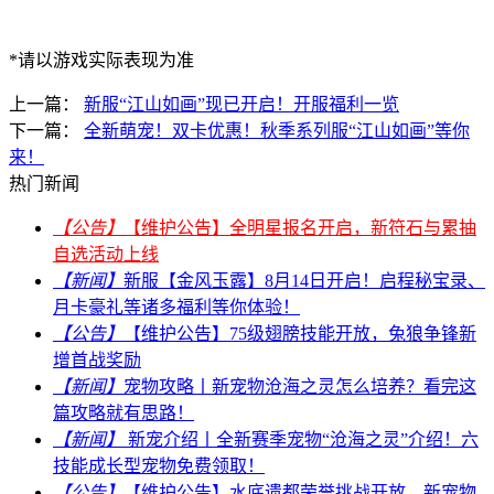
*请以游戏实际表现为准
上一篇：
新服“江山如画”现已开启！开服福利一览
下一篇：
全新萌宠！双卡优惠！秋季系列服“江山如画”等你
来！
热门新闻
【公告】
【维护公告】全明星报名开启，新符石与累抽
自选活动上线
【新闻】
新服【金风玉露】8月14日开启！启程秘宝录、
月卡豪礼等诸多福利等你体验！
【公告】
【维护公告】75级翅膀技能开放，兔狼争锋新
增首战奖励
【新闻】
宠物攻略丨新宠物沧海之灵怎么培养？看完这
篇攻略就有思路！
【新闻】
新宠介绍丨全新赛季宠物“沧海之灵”介绍！六
技能成长型宠物免费领取！
【公告】
【维护公告】水底遗都荣誉挑战开放，新宠物