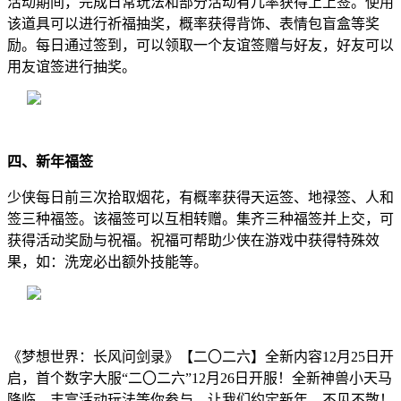
活动期间，完成日常玩法和部分活动有几率获得上上签。使用
该道具可以进行祈福抽奖，概率获得背饰、表情包盲盒等奖
励。每日通过签到，可以领取一个友谊签赠与好友，好友可以
用友谊签进行抽奖。
四、新年福签
少侠每日前三次拾取烟花，有概率获得天运签、地禄签、人和
签三种福签。该福签可以互相转赠。集齐三种福签并上交，可
获得活动奖励与祝福。祝福可帮助少侠在游戏中获得特殊效
果，如：洗宠必出额外技能等。
《梦想世界：长风问剑录》【二〇二六】全新内容12月25日开
启，首个数字大服“二〇二六”12月26日开服！全新神兽小天马
降临，丰富活动玩法等你参与，让我们约定新年，不见不散！