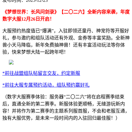
发布时间：2025-12-23
《梦想世界：长风问剑录》【二〇二六】全新内容来袭，年度
数字大服12月26日开启！
大服预约热度值已“爆满”，入驻即领还童丹、神宠符等开服好
礼，参与邀约和组队活动还有外观、金券等丰富奖励。全新神
兽小天马降临，新年免费抽神兽！还有丰富活动玩法等你体
验，快来梦想大陆一起跨年吧！
*前往战盟组队帖留言交友，约定新服
*前往大服专属预约活动，组队预约赢好礼
（数字大服赛季体验：服务器“二〇二六”将在启程赛季结束
后，直通全新的第二赛季。新服体验更顺畅，无缝游玩新内
容！并将作为第二赛季的主题系列服首服，不会和老服互通，
独有大服优势，是未来一段时间内的入驻回归最佳服！）