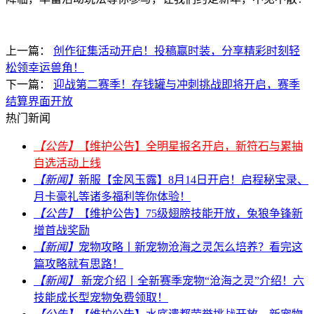
上一篇：
创作征集活动开启！投稿赢时装，分享精彩时刻轻
松领幸运兽角！
下一篇：
迎战第二赛季！存钱罐与冲刺挑战即将开启，赛季
结算界面开放
热门新闻
【公告】
【维护公告】全明星报名开启，新符石与累抽
自选活动上线
【新闻】
新服【金风玉露】8月14日开启！启程秘宝录、
月卡豪礼等诸多福利等你体验！
【公告】
【维护公告】75级翅膀技能开放，兔狼争锋新
增首战奖励
【新闻】
宠物攻略丨新宠物沧海之灵怎么培养？看完这
篇攻略就有思路！
【新闻】
新宠介绍丨全新赛季宠物“沧海之灵”介绍！六
技能成长型宠物免费领取！