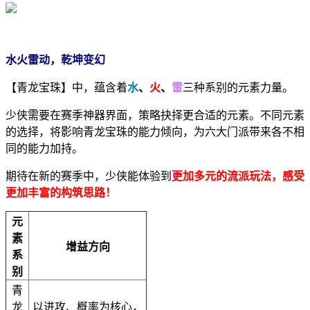
水火雷动，乾坤变幻
【青龙宝珠】中，蕴含着
水
、
火
、
雷
三种系别的元素力量。
少侠需要在赛季神器界面，策略抉择更合适的元素。不同元素
的选择，将影响青龙宝珠的能力倾向，为六大门派带来各不相
同的能力加持。
期待在新的赛季中，少侠能体验到
更加多元的流派玩法，感受
更加丰富的构筑思路！
元
素
增益方向
系
别
青
龙
以进攻、概率为核心，