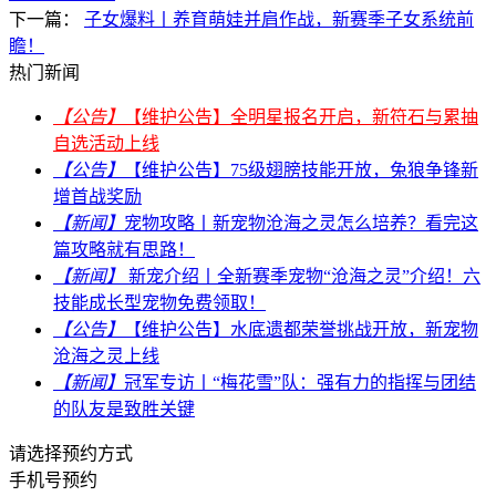
下一篇：
子女爆料丨养育萌娃并肩作战，新赛季子女系统前
瞻！
热门新闻
【公告】
【维护公告】全明星报名开启，新符石与累抽
自选活动上线
【公告】
【维护公告】75级翅膀技能开放，兔狼争锋新
增首战奖励
【新闻】
宠物攻略丨新宠物沧海之灵怎么培养？看完这
篇攻略就有思路！
【新闻】
新宠介绍丨全新赛季宠物“沧海之灵”介绍！六
技能成长型宠物免费领取！
【公告】
【维护公告】水底遗都荣誉挑战开放，新宠物
沧海之灵上线
【新闻】
冠军专访丨“梅花雪”队：强有力的指挥与团结
的队友是致胜关键
请选择预约方式
手机号预约