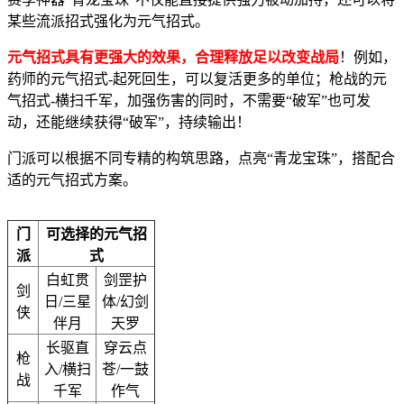
某些流派招式强化为元气招式。
元气招式具有更强大的效果，合理释放足以改变战局
！例如，
药师的元气招式-起死回生，可以复活更多的单位；枪战的元
气招式-横扫千军，加强伤害的同时，不需要“破军”也可发
动，还能继续获得“破军”，持续输出！
门派可以根据不同专精的构筑思路，点亮“青龙宝珠”，搭配合
适的元气招式方案。
门
可选择的元气招
派
式
白虹贯
剑罡护
剑
日/三星
体/幻剑
侠
伴月
天罗
长驱直
穿云点
枪
入/横扫
苍/一鼓
战
千军
作气