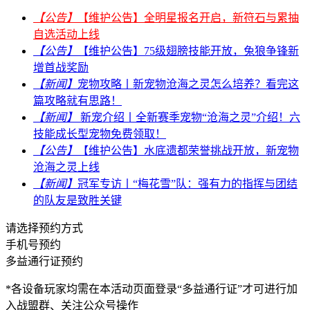
【公告】
【维护公告】全明星报名开启，新符石与累抽
自选活动上线
【公告】
【维护公告】75级翅膀技能开放，兔狼争锋新
增首战奖励
【新闻】
宠物攻略丨新宠物沧海之灵怎么培养？看完这
篇攻略就有思路！
【新闻】
新宠介绍丨全新赛季宠物“沧海之灵”介绍！六
技能成长型宠物免费领取！
【公告】
【维护公告】水底遗都荣誉挑战开放，新宠物
沧海之灵上线
【新闻】
冠军专访丨“梅花雪”队：强有力的指挥与团结
的队友是致胜关键
请选择预约方式
手机号预约
多益通行证预约
*各设备玩家均需在本活动页面登录“多益通行证”才可进行加
入战盟群、关注公众号操作