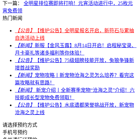
下一篇：
全明星排位赛即将打响！元宵活动进行中，25枚元
宵免费领
热门新闻
【公告】
【维护公告】全明星报名开启，新符石与累抽
自选活动上线
【新闻】
新服【金风玉露】8月14日开启！启程秘宝录、
月卡豪礼等诸多福利等你体验！
【公告】
【维护公告】75级翅膀技能开放，兔狼争锋新
增首战奖励
【新闻】
宠物攻略丨新宠物沧海之灵怎么培养？看完这
篇攻略就有思路！
【新闻】
新宠介绍丨全新赛季宠物“沧海之灵”介绍！六
技能成长型宠物免费领取！
【公告】
【维护公告】水底遗都荣誉挑战开放，新宠物
沧海之灵上线
请选择预约方式
手机号预约