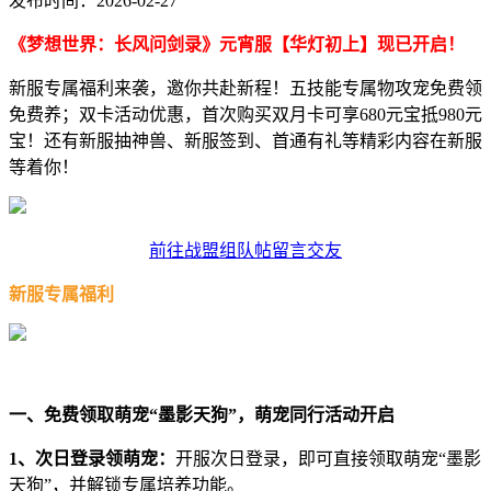
发布时间：2026-02-27
《梦想世界：长风问剑录》元宵服【华灯初上】现已开启！
新服专属福利来袭，邀你共赴新程！五技能专属物攻宠免费领
免费养；双卡活动优惠，首次购买双月卡可享680元宝抵980元
宝！还有新服抽神兽、新服签到、首通有礼等精彩内容在新服
等着你！
前往战盟组队帖留言交友
新服专属福利
一、免费领取萌宠“墨影天狗”，萌宠同行活动开启
1、次日登录领萌宠：
开服次日登录，即可直接领取萌宠“墨影
天狗”，并解锁专属培养功能。