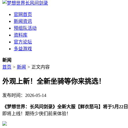
官网首页
新闻资讯
预组队活动
资料库
官方论坛
多益游戏
新闻
首页
>
新闻
>
正文内容
外观上新！全新坐骑等你来挑选！
发布时间：2026-05-14
《梦想世界：长风问剑录》全新大服【鲜衣怒马】将于5月22
即将上线！期待少侠们前来体验！