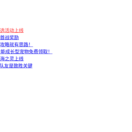
选活动上线
增首战奖励
攻略就有思路！
技能成长型宠物免费领取！
海之灵上线
的队友是致胜关键