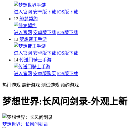
进入官网
安卓版下载
iOS版下载
12
绯梦契约
进入官网
安卓版下载
iOS版下载
13
梦想帝王手游
进入官网
安卓版下载
iOS版下载
14
传送门骑士手游
进入官网
安卓版购买
iOS版下载
热门游戏
最新游戏
测试游戏
预约游戏
梦想世界:长风问剑录-外观上
梦想世界：长风问剑录