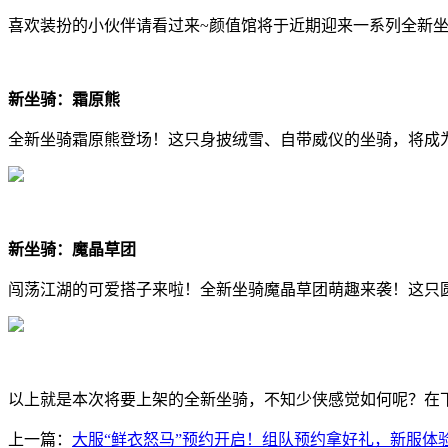
喜欢装扮的小伙伴请看过来~颜值馆将于近期迎来一系列全新
新坐骑：霜原熊
全新坐骑霜原熊登场！这只身披绒雪、自带威仪的坐骑，将成
新坐骑：魔晶草团
闯荡江湖的可爱搭子来啦！全新坐骑魔晶草团萌趣来袭！这只
以上就是本次将要上架的全新坐骑，不知少侠感觉如何呢？在
上一篇：
大服“鲜衣怒马”预约开启！组队预约拿好礼，新服体