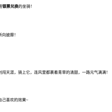
用
银票兑换
的坐骑！
所向披靡！
剑闯天涯，骑上它，连风里都裹着青草的清甜，一路元气满满！
自己喜欢的效果~