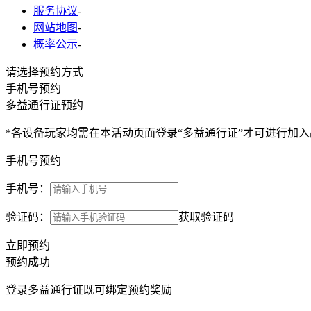
服务协议
-
网站地图
-
概率公示
-
请选择预约方式
手机号预约
多益通行证预约
*各设备玩家均需在本活动页面登录“多益通行证”才可进行加
手机号预约
手机号：
验证码：
获取验证码
立即预约
预约成功
登录多益通行证既可绑定预约奖励