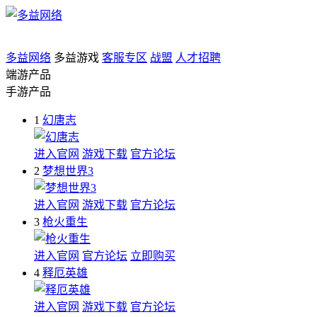
多益网络
多益游戏
客服专区
战盟
人才招聘
端游产品
手游产品
1
幻唐志
进入官网
游戏下载
官方论坛
2
梦想世界3
进入官网
游戏下载
官方论坛
3
枪火重生
进入官网
官方论坛
立即购买
4
释厄英雄
进入官网
游戏下载
官方论坛