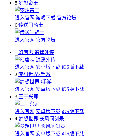
5
梦想帝王
进入官网
游戏下载
官方论坛
6
传送门骑士
进入官网
官方论坛
1
幻唐志:逍遥外传
进入官网
安卓版下载
iOS版下载
2
梦想世界3手游
进入官网
安卓版下载
iOS版下载
3
王于兴师
进入官网
安卓版下载
iOS版下载
4
梦想世界:长风问剑录
进入官网
安卓版下载
iOS版下载