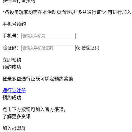
多益通行证预约
*各设备玩家均需在本活动页面登录“多益通行证”才可进行加
手机号预约
手机号：
验证码：
获取验证码
立即预约
预约成功
登录多益通行证既可绑定预约奖励
通行证注册
预约成功
点击下方按钮可加入官方渠道，
了解更多资讯
加入战盟群