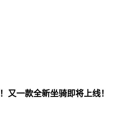
新！又一款全新坐骑即将上线！