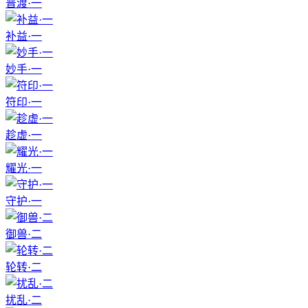
普渡·一
补益·一
妙手·一
符印·一
趁虚·一
耀光·一
守护·一
御兽·二
轮转·二
扰乱·二