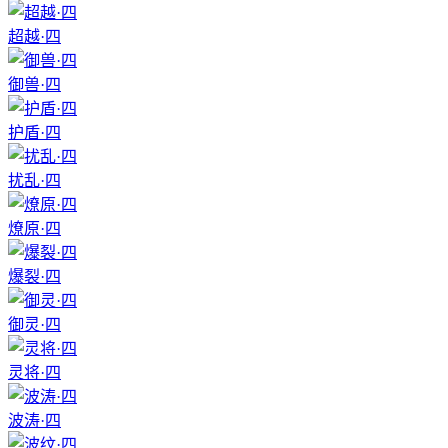
超越·四
御兽·四
护盾·四
扰乱·四
燎原·四
爆裂·四
御灵·四
灵将·四
波涛·四