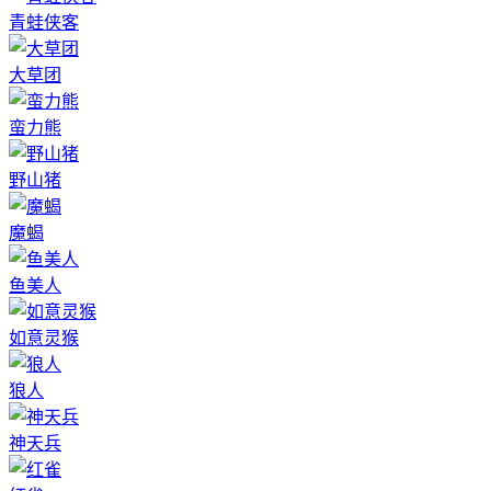
青蛙侠客
大草团
蛮力熊
野山猪
魔蝎
鱼美人
如意灵猴
狼人
神天兵