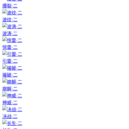
爆裂·二
波纹·二
波涛·二
惊雷·二
引雷·二
摧破·二
崩解·二
神威·二
决战·二