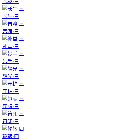
长驱·三
长生·三
普渡·三
补益·三
妙手·三
耀光·三
守护·三
趁虚·三
符印·三
轮转·四