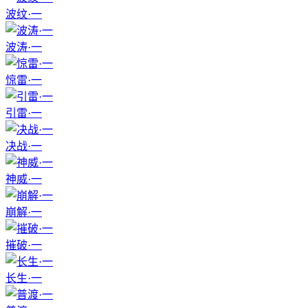
波纹·一
波涛·一
惊雷·一
引雷·一
决战·一
神威·一
崩解·一
摧破·一
长生·一