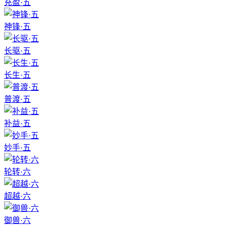
充盈·五
神锋·五
长驱·五
长生·五
普渡·五
补益·五
妙手·五
轮转·六
超越·六
御兽·六