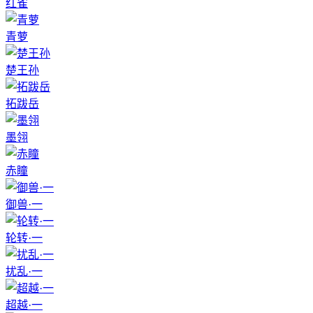
红雀
青萝
楚王孙
拓跋岳
墨翎
赤瞳
御兽·一
轮转·一
扰乱·一
超越·一