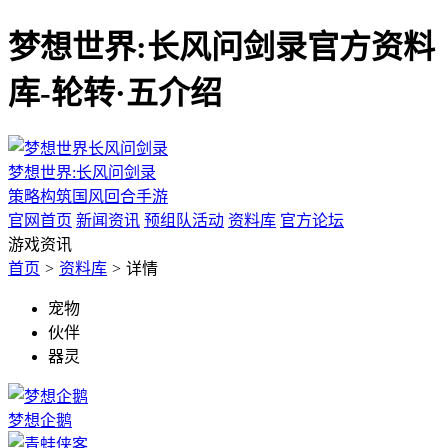
梦想世界:长风问剑录官方资料
库-轮转·五介绍
梦想世界:长风问剑录
策略构筑国风回合手游
官网首页
新闻资讯
预组队活动
资料库
官方论坛
游戏资讯
首页
>
资料库
>
详情
宠物
伙伴
器灵
梦想企鹅