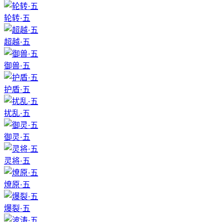
轮转·五
超越·五
御兽·五
护盾·五
扰乱·五
御灵·五
灵将·五
燎原·五
爆裂·五