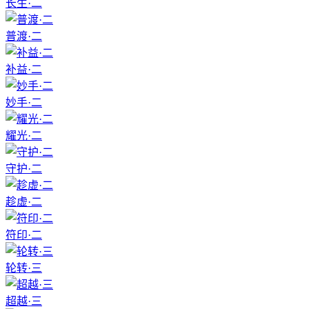
长生·二
普渡·二
补益·二
妙手·二
耀光·二
守护·二
趁虚·二
符印·二
轮转·三
超越·三