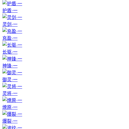
护盾·一
灵剑·一
充盈·一
长驱·一
神锋·一
御灵·一
灵将·一
燎原·一
爆裂·一