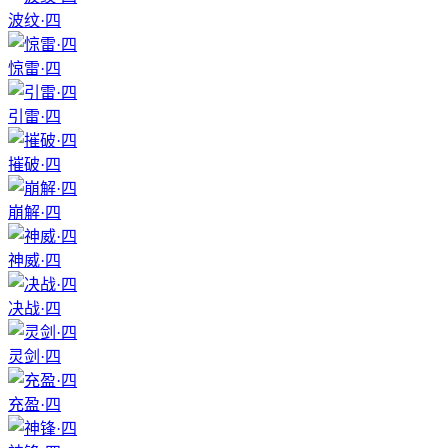
波纹·四
惊雷·四
引雷·四
摧破·四
崩解·四
神威·四
决战·四
灵剑·四
充盈·四