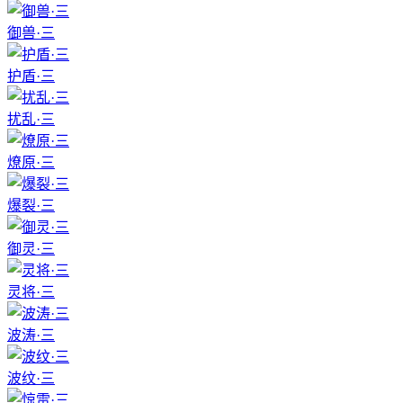
御兽·三
护盾·三
扰乱·三
燎原·三
爆裂·三
御灵·三
灵将·三
波涛·三
波纹·三