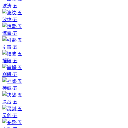
波涛·五
波纹·五
惊雷·五
引雷·五
摧破·五
崩解·五
神威·五
决战·五
灵剑·五