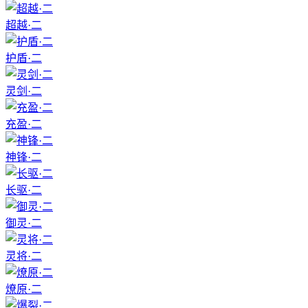
超越·二
护盾·二
灵剑·二
充盈·二
神锋·二
长驱·二
御灵·二
灵将·二
燎原·二