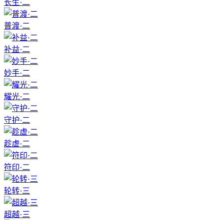
长生·二
普渡·二
补益·二
妙手·二
耀光·二
守护·二
趁虚·二
符印·二
轮转·三
超越·三