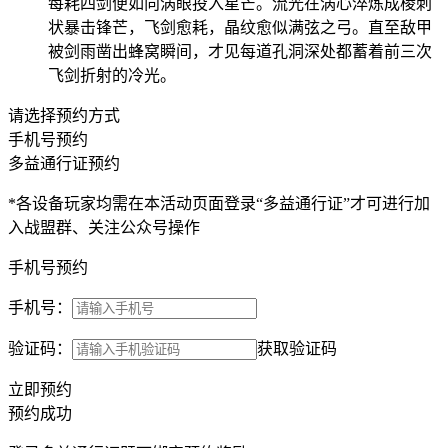
每耗四剑便如向涡眼投入星芒。流光在涡心淬炼成棱刺
状暴击锋芒，飞剑愈耗，晶纹愈似满弦之弓。直至敌甲
被剑雨凿出蜂窝瞬间，才见每道孔洞深处都蓄着前三次
飞剑折射的冷光。
请选择预约方式
手机号预约
多益通行证预约
*各设备玩家均需在本活动页面登录“多益通行证”才可进行加
入战盟群、关注公众号操作
手机号预约
手机号：
验证码：
获取验证码
立即预约
预约成功