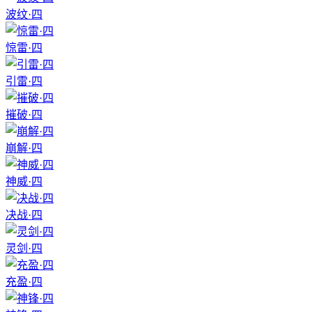
波纹·四
惊雷·四
引雷·四
摧破·四
崩解·四
神威·四
决战·四
灵剑·四
充盈·四