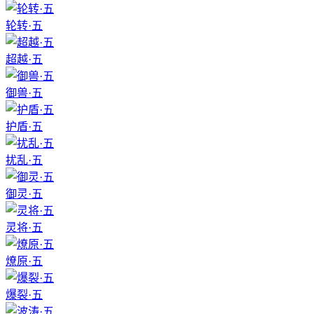
轮转·五
超越·五
御兽·五
护盾·五
扰乱·五
御灵·五
灵将·五
燎原·五
爆裂·五