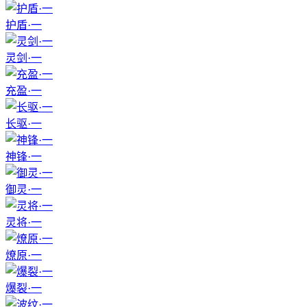
护盾·一
灵剑·一
充盈·一
长驱·一
神锋·一
御灵·一
灵将·一
燎原·一
爆裂·一