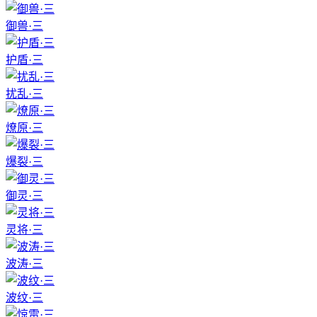
御兽·三
护盾·三
扰乱·三
燎原·三
爆裂·三
御灵·三
灵将·三
波涛·三
波纹·三