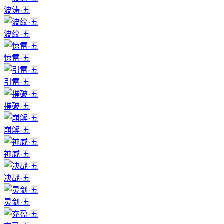
波涛·五
波纹·五
惊雷·五
引雷·五
摧破·五
崩解·五
神威·五
决战·五
灵剑·五