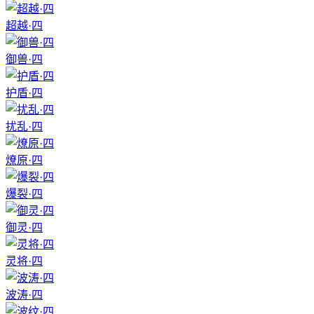
超越·四
御兽·四
护盾·四
扰乱·四
燎原·四
爆裂·四
御灵·四
灵将·四
波涛·四