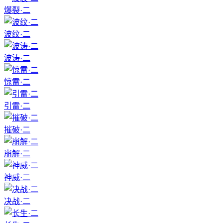
爆裂·二
波纹·二
波涛·二
惊雷·二
引雷·二
摧破·二
崩解·二
神威·二
决战·二