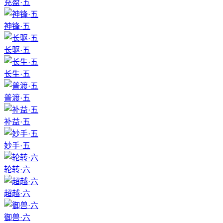
充盈·五
神锋·五
长驱·五
长生·五
普渡·五
补益·五
妙手·五
轮转·六
超越·六
御兽·六