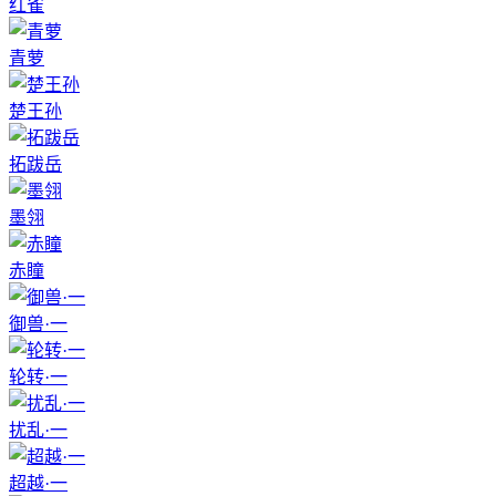
红雀
青萝
楚王孙
拓跋岳
墨翎
赤瞳
御兽·一
轮转·一
扰乱·一
超越·一