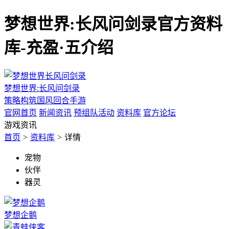
梦想世界:长风问剑录官方资料
库-充盈·五介绍
梦想世界:长风问剑录
策略构筑国风回合手游
官网首页
新闻资讯
预组队活动
资料库
官方论坛
游戏资讯
首页
>
资料库
>
详情
宠物
伙伴
器灵
梦想企鹅