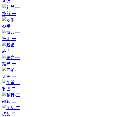
普渡·一
补益·一
妙手·一
符印·一
趁虚·一
耀光·一
守护·一
御兽·二
轮转·二
扰乱·二