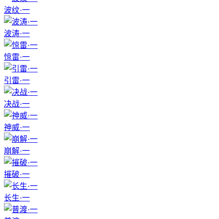
波纹·一
波涛·一
惊雷·一
引雷·一
决战·一
神威·一
崩解·一
摧破·一
长生·一