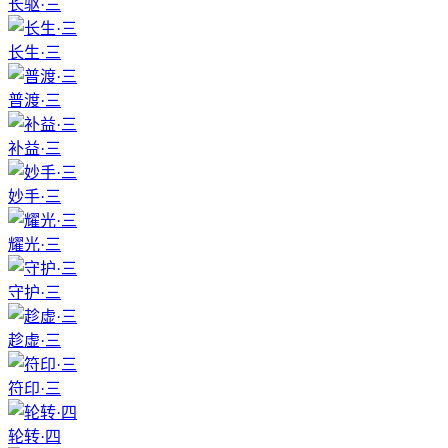
长驱·三
长生·三
普渡·三
补益·三
妙手·三
耀光·三
守护·三
趁虚·三
符印·三
轮转·四