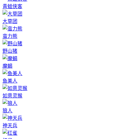
青蛙侠客
大草团
蛮力熊
野山猪
魔蝎
鱼美人
如意灵猴
狼人
神天兵