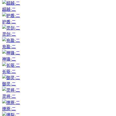
超越·二
护盾·二
灵剑·二
充盈·二
神锋·二
长驱·二
御灵·二
灵将·二
燎原·二