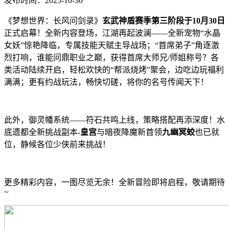
发布时间：2025-10-30
《梦想世界：长风问剑录》
玄武神盾赛季第三阶段于10月30日
正式启幕！全新内容登场，江湖再起波澜——全新宠物“水晶
女妖”惊艳降临，专属技能天赋主导战场；“首席弟子”角逐激
烈打响，谁能问鼎职业之巅，获得首席大师兄/师姐称号？各
类活动陆续开启，轻松欢快的“帮派烧烤”聚会，边吃边玩福利
满满；更有约战玩法，畅快切磋，将你的名号传闻天下！
此外，御灵幡系统——符石共鸣上线，策略搭配再添深度！水
底遗都全新挑战副本-
皇宫
与暗夜降魔新首领
九幽冥蛟
也已就
位，静候各位少侠前来挑战！
更多精彩内容，一图尽览无余！全新冒险即将启程，敬请期待
~