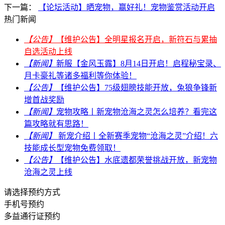
下一篇：
【论坛活动】晒宠物，赢好礼！宠物鉴赏活动开启
热门新闻
【公告】
【维护公告】全明星报名开启，新符石与累抽
自选活动上线
【新闻】
新服【金风玉露】8月14日开启！启程秘宝录、
月卡豪礼等诸多福利等你体验！
【公告】
【维护公告】75级翅膀技能开放，兔狼争锋新
增首战奖励
【新闻】
宠物攻略丨新宠物沧海之灵怎么培养？看完这
篇攻略就有思路！
【新闻】
新宠介绍丨全新赛季宠物“沧海之灵”介绍！六
技能成长型宠物免费领取！
【公告】
【维护公告】水底遗都荣誉挑战开放，新宠物
沧海之灵上线
请选择预约方式
手机号预约
多益通行证预约