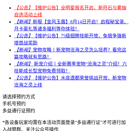
【公告】
【维护公告】全明星报名开启，新符石与累抽
自选活动上线
【新闻】
新服【金风玉露】8月14日开启！启程秘宝录、
月卡豪礼等诸多福利等你体验！
【公告】
【维护公告】75级翅膀技能开放，兔狼争锋新
增首战奖励
【新闻】
宠物攻略丨新宠物沧海之灵怎么培养？看完这
篇攻略就有思路！
【新闻】
新宠介绍丨全新赛季宠物“沧海之灵”介绍！六
技能成长型宠物免费领取！
【公告】
【维护公告】水底遗都荣誉挑战开放，新宠物
沧海之灵上线
请选择预约方式
手机号预约
多益通行证预约
*各设备玩家均需在本活动页面登录“多益通行证”才可进行加
入战盟群、关注公众号操作