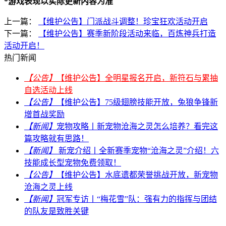
*游戏表现以实际更新内容为准
上一篇：
【维护公告】门派战斗调整！珍宝狂欢活动开启
下一篇：
【维护公告】赛季新阶段活动来临，百炼神兵打造
活动开启！
热门新闻
【公告】
【维护公告】全明星报名开启，新符石与累抽
自选活动上线
【公告】
【维护公告】75级翅膀技能开放，兔狼争锋新
增首战奖励
【新闻】
宠物攻略丨新宠物沧海之灵怎么培养？看完这
篇攻略就有思路！
【新闻】
新宠介绍丨全新赛季宠物“沧海之灵”介绍！六
技能成长型宠物免费领取！
【公告】
【维护公告】水底遗都荣誉挑战开放，新宠物
沧海之灵上线
【新闻】
冠军专访丨“梅花雪”队：强有力的指挥与团结
的队友是致胜关键