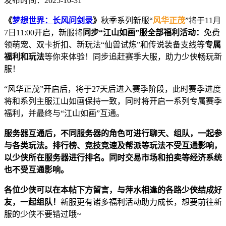
发布时间：2025-10-31
《
梦想世界：长风问剑录
》
秋季系列新服“
风华正茂
”将于11月
7日11:00开启，新服将
同步
“江山如画”
服全部
福利
活动
：
免费
领萌宠、双卡折扣、新玩法“仙兽试炼”和传说装备支线等
专属
福利和玩法
等你来体验！同步追赶赛季大服，助力少侠畅玩新
服！
“风华正茂”开启后，将于27天后进入赛季阶段，此时赛季进度
将和系列主服江山如画保持一致，同时将开启一系列专属赛季
福利，并最终与“江山如画”互通。
服务器互通后，不同服务器的角色可进行聊天、组队，一起参
与各类玩法。排行榜、竞技竞速及帮派等玩法
不受互通影响
，
以少侠所在服务器进行排名。同时交易市场和拍卖等经济系统
也
不受互通影响
。
各位少侠可以在本帖下方留言，与萍水相逢的各路少侠结成好
友，一起组队！
新服更有诸多福利活动助力成长，想要前往新
服的少侠不要错过哦~