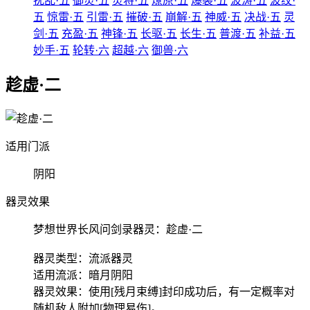
扰乱·五
御灵·五
灵将·五
燎原·五
爆裂·五
波涛·五
波纹·
五
惊雷·五
引雷·五
摧破·五
崩解·五
神威·五
决战·五
灵
剑·五
充盈·五
神锋·五
长驱·五
长生·五
普渡·五
补益·五
妙手·五
轮转·六
超越·六
御兽·六
趁虚·二
适用门派
阴阳
器灵效果
梦想世界长风问剑录器灵：趁虚·二
器灵类型：流派器灵
适用流派：暗月阴阳
器灵效果：使用[残月束缚]封印成功后，有一定概率对
随机敌人附加[物理易伤]。