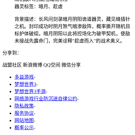
器灵标签：暗月、趁虚
背景描述：长风问剑录暗月阴阳诡道器灵，藏见缝插针
之机。封印成功时阴月煞气暗渗敌阵，概率撕开随机目
标护体破绽。暗月阴阳以此将控场化为破甲契机，使敌
未接战先露命门，完美诠释"趁虚而入"的战术奥义。
分享到：
战盟社区
新浪微博
QQ空间
微信分享
多益游戏
-
梦想世界3
-
梦想世界3手游
-
网络游戏行业防沉迷自律公约
-
隐私政策
-
服务协议
-
网站地图
-
概率公示
-