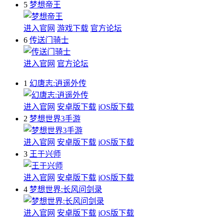
5
梦想帝王
进入官网
游戏下载
官方论坛
6
传送门骑士
进入官网
官方论坛
1
幻唐志:逍遥外传
进入官网
安卓版下载
iOS版下载
2
梦想世界3手游
进入官网
安卓版下载
iOS版下载
3
王于兴师
进入官网
安卓版下载
iOS版下载
4
梦想世界:长风问剑录
进入官网
安卓版下载
iOS版下载