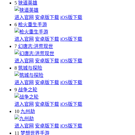
5
狭道英雄
进入官网
安卓版下载
iOS版下载
6
枪火重生手游
进入官网
安卓版下载
iOS版下载
7
幻唐志:洪荒现世
进入官网
安卓版下载
iOS版下载
8
筑城与探险
进入官网
安卓版下载
iOS版下载
9
战争之轮
进入官网
安卓版下载
iOS版下载
10
九州劫
进入官网
安卓版下载
iOS版下载
11
梦想世界手游