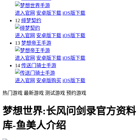
进入官网
安卓版下载
iOS版下载
12
绯梦契约
进入官网
安卓版下载
iOS版下载
13
梦想帝王手游
进入官网
安卓版下载
iOS版下载
14
传送门骑士手游
进入官网
安卓版购买
iOS版下载
热门游戏
最新游戏
测试游戏
预约游戏
梦想世界:长风问剑录官方资料
库-鱼美人介绍