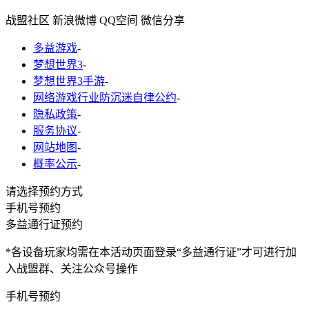
战盟社区
新浪微博
QQ空间
微信分享
多益游戏
-
梦想世界3
-
梦想世界3手游
-
网络游戏行业防沉迷自律公约
-
隐私政策
-
服务协议
-
网站地图
-
概率公示
-
请选择预约方式
手机号预约
多益通行证预约
*各设备玩家均需在本活动页面登录“多益通行证”才可进行加
入战盟群、关注公众号操作
手机号预约