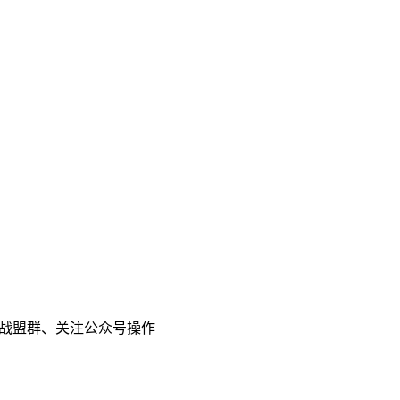
入战盟群、关注公众号操作