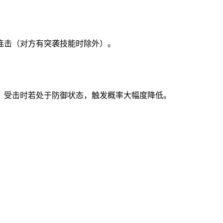
连击（对方有突袭技能时除外）。
；受击时若处于防御状态，触发概率大幅度降低。