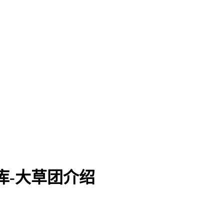
库-大草团介绍