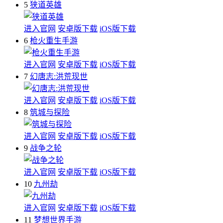
5
狭道英雄
进入官网
安卓版下载
iOS版下载
6
枪火重生手游
进入官网
安卓版下载
iOS版下载
7
幻唐志:洪荒现世
进入官网
安卓版下载
iOS版下载
8
筑城与探险
进入官网
安卓版下载
iOS版下载
9
战争之轮
进入官网
安卓版下载
iOS版下载
10
九州劫
进入官网
安卓版下载
iOS版下载
11
梦想世界手游