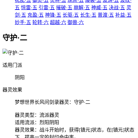
扰乱·五
御灵·五
灵将·五
燎原·五
爆裂·五
波涛·五
波纹·
五
惊雷·五
引雷·五
摧破·五
崩解·五
神威·五
决战·五
灵
剑·五
充盈·五
神锋·五
长驱·五
长生·五
普渡·五
补益·五
妙手·五
轮转·六
超越·六
御兽·六
守护·二
适用门派
阴阳
器灵效果
梦想世界长风问剑录器灵：守护·二
器灵类型：流派器灵
适用流派：烈阳阴阳
器灵效果：战斗开始时，获得[镇元]状态，在[镇元]状态
下，提高一定的封印命中率。