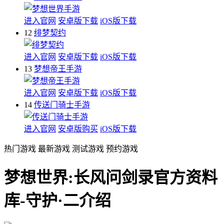
进入官网
安卓版下载
iOS版下载
12
绯梦契约
进入官网
安卓版下载
iOS版下载
13
梦想帝王手游
进入官网
安卓版下载
iOS版下载
14
传送门骑士手游
进入官网
安卓版购买
iOS版下载
热门游戏
最新游戏
测试游戏
预约游戏
梦想世界:长风问剑录官方资料
库-守护·二介绍