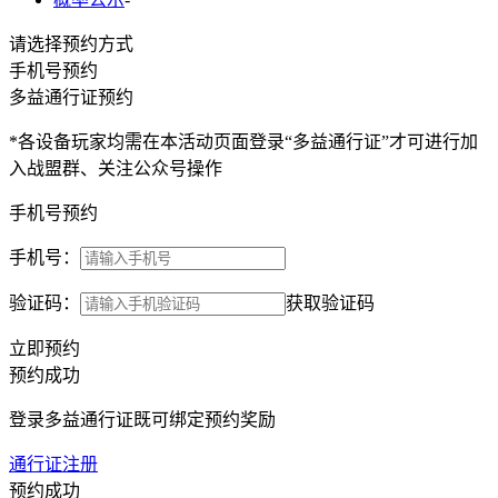
请选择预约方式
手机号预约
多益通行证预约
*各设备玩家均需在本活动页面登录“多益通行证”才可进行加
入战盟群、关注公众号操作
手机号预约
手机号：
验证码：
获取验证码
立即预约
预约成功
登录多益通行证既可绑定预约奖励
通行证注册
预约成功