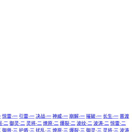
一
惊雷·一
引雷·一
决战·一
神威·一
崩解·一
摧破·一
长生·一
普渡
驱·二
御灵·二
灵将·二
燎原·二
爆裂·二
波纹·二
波涛·二
惊雷·二
三
御兽·三
护盾·三
扰乱·三
燎原·三
爆裂·三
御灵·三
灵将·三
波涛