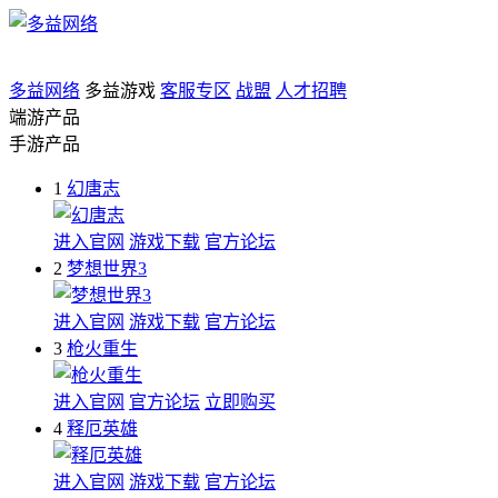
多益网络
多益游戏
客服专区
战盟
人才招聘
端游产品
手游产品
1
幻唐志
进入官网
游戏下载
官方论坛
2
梦想世界3
进入官网
游戏下载
官方论坛
3
枪火重生
进入官网
官方论坛
立即购买
4
释厄英雄
进入官网
游戏下载
官方论坛