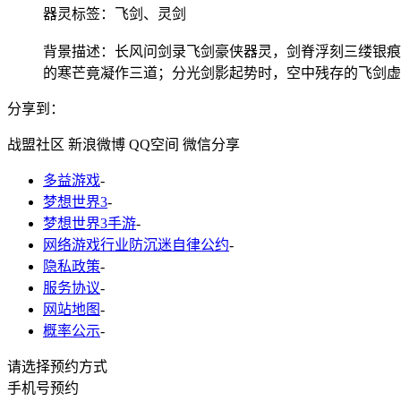
器灵标签：飞剑、灵剑
背景描述：长风问剑录飞剑豪侠器灵，剑脊浮刻三缕银痕
的寒芒竟凝作三道；分光剑影起势时，空中残存的飞剑虚
分享到：
战盟社区
新浪微博
QQ空间
微信分享
多益游戏
-
梦想世界3
-
梦想世界3手游
-
网络游戏行业防沉迷自律公约
-
隐私政策
-
服务协议
-
网站地图
-
概率公示
-
请选择预约方式
手机号预约