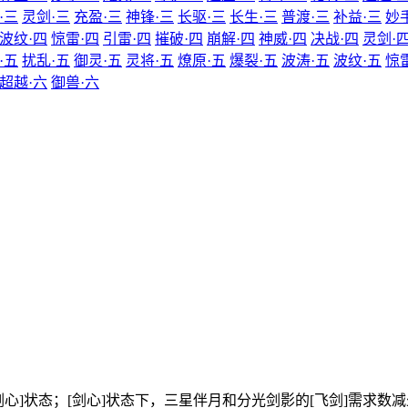
·三
灵剑·三
充盈·三
神锋·三
长驱·三
长生·三
普渡·三
补益·三
妙
波纹·四
惊雷·四
引雷·四
摧破·四
崩解·四
神威·四
决战·四
灵剑·
·五
扰乱·五
御灵·五
灵将·五
燎原·五
爆裂·五
波涛·五
波纹·五
惊
超越·六
御兽·六
心]状态；[剑心]状态下，三星伴月和分光剑影的[飞剑]需求数