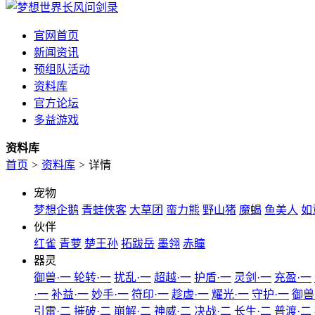
官网首页
新闻资讯
预组队活动
资料库
官方论坛
多益游戏
资料库
首页
>
资料库
>
详情
宠物
梦想企鹅
青蛙侠客
大草团
蛮力熊
野山猪
魔蝎
鱼美人
如
伙伴
红雀
青萝
楚王孙
拓跋岳
墨翎
赤瞳
器灵
御兽·一
轮转·一
扰乱·一
超越·一
护盾·一
灵剑·一
充盈·一
·一
补益·一
妙手·一
符印·一
趁虚·一
耀光·一
守护·一
御兽
引雷·二
摧破·二
崩解·二
神威·二
决战·二
长生·二
普渡·二