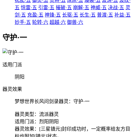
扰乱·五
御灵·五
灵将·五
燎原·五
爆裂·五
波涛·五
波纹·
五
惊雷·五
引雷·五
摧破·五
崩解·五
神威·五
决战·五
灵
剑·五
充盈·五
神锋·五
长驱·五
长生·五
普渡·五
补益·五
妙手·五
轮转·六
超越·六
御兽·六
守护·一
适用门派
阴阳
器灵效果
梦想世界长风问剑录器灵：守护·一
器灵类型：流派器灵
适用门派：烈阳阴阳
器灵效果：[三星镇元]封印成功时，一定概率给友方目
标也附加[镇元]状态。