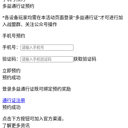
多益通行证预约
*各设备玩家均需在本活动页面登录“多益通行证”才可进行加
入战盟群、关注公众号操作
手机号预约
手机号：
验证码：
获取验证码
立即预约
预约成功
登录多益通行证既可绑定预约奖励
通行证注册
预约成功
点击下方按钮可加入官方渠道，
了解更多资讯