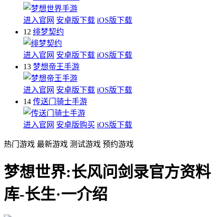
进入官网
安卓版下载
iOS版下载
12
绯梦契约
进入官网
安卓版下载
iOS版下载
13
梦想帝王手游
进入官网
安卓版下载
iOS版下载
14
传送门骑士手游
进入官网
安卓版购买
iOS版下载
热门游戏
最新游戏
测试游戏
预约游戏
梦想世界:长风问剑录官方资料
库-长生·一介绍