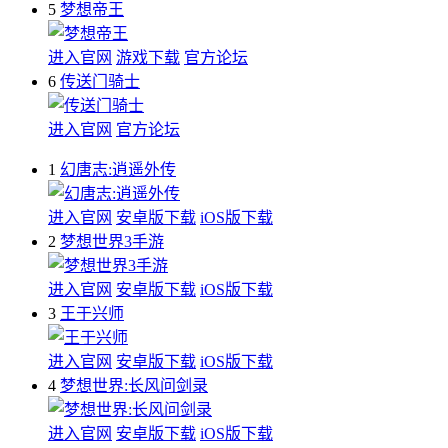
5
梦想帝王
进入官网
游戏下载
官方论坛
6
传送门骑士
进入官网
官方论坛
1
幻唐志:逍遥外传
进入官网
安卓版下载
iOS版下载
2
梦想世界3手游
进入官网
安卓版下载
iOS版下载
3
王于兴师
进入官网
安卓版下载
iOS版下载
4
梦想世界:长风问剑录
进入官网
安卓版下载
iOS版下载