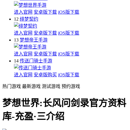
进入官网
安卓版下载
iOS版下载
12
绯梦契约
进入官网
安卓版下载
iOS版下载
13
梦想帝王手游
进入官网
安卓版下载
iOS版下载
14
传送门骑士手游
进入官网
安卓版购买
iOS版下载
热门游戏
最新游戏
测试游戏
预约游戏
梦想世界:长风问剑录官方资料
库-充盈·三介绍