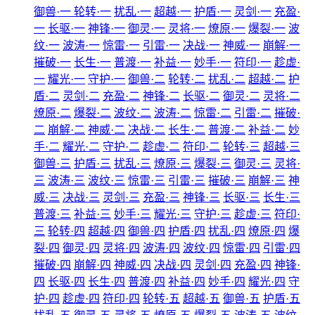
御兽·一
轮转·一
扰乱·一
超越·一
护盾·一
灵剑·一
充盈·
一
长驱·一
神锋·一
御灵·一
灵将·一
燎原·一
爆裂·一
波
纹·一
波涛·一
惊雷·一
引雷·一
决战·一
神威·一
崩解·一
摧破·一
长生·一
普渡·一
补益·一
妙手·一
符印·一
趁虚·
一
耀光·一
守护·一
御兽·二
轮转·二
扰乱·二
超越·二
护
盾·二
灵剑·二
充盈·二
神锋·二
长驱·二
御灵·二
灵将·二
燎原·二
爆裂·二
波纹·二
波涛·二
惊雷·二
引雷·二
摧破·
二
崩解·二
神威·二
决战·二
长生·二
普渡·二
补益·二
妙
手·二
耀光·二
守护·二
趁虚·二
符印·二
轮转·三
超越·三
御兽·三
护盾·三
扰乱·三
燎原·三
爆裂·三
御灵·三
灵将·
三
波涛·三
波纹·三
惊雷·三
引雷·三
摧破·三
崩解·三
神
威·三
决战·三
灵剑·三
充盈·三
神锋·三
长驱·三
长生·三
普渡·三
补益·三
妙手·三
耀光·三
守护·三
趁虚·三
符印·
三
轮转·四
超越·四
御兽·四
护盾·四
扰乱·四
燎原·四
爆
裂·四
御灵·四
灵将·四
波涛·四
波纹·四
惊雷·四
引雷·四
摧破·四
崩解·四
神威·四
决战·四
灵剑·四
充盈·四
神锋·
四
长驱·四
长生·四
普渡·四
补益·四
妙手·四
耀光·四
守
护·四
趁虚·四
符印·四
轮转·五
超越·五
御兽·五
护盾·五