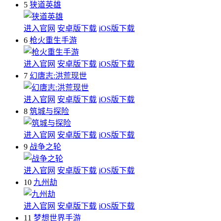
5
狭道英雄
进入官网
安卓版下载
iOS版下载
6
枪火重生手游
进入官网
安卓版下载
iOS版下载
7
幻唐志:洪荒现世
进入官网
安卓版下载
iOS版下载
8
筑城与探险
进入官网
安卓版下载
iOS版下载
9
战争之轮
进入官网
安卓版下载
iOS版下载
10
九州劫
进入官网
安卓版下载
iOS版下载
11
梦想世界手游