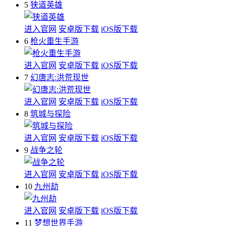
5
狭道英雄
进入官网
安卓版下载
iOS版下载
6
枪火重生手游
进入官网
安卓版下载
iOS版下载
7
幻唐志:洪荒现世
进入官网
安卓版下载
iOS版下载
8
筑城与探险
进入官网
安卓版下载
iOS版下载
9
战争之轮
进入官网
安卓版下载
iOS版下载
10
九州劫
进入官网
安卓版下载
iOS版下载
11
梦想世界手游