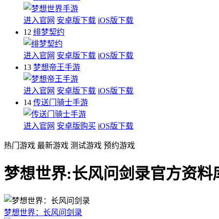
进入官网
安卓版下载
iOS版下载
12
绯梦契约
进入官网
安卓版下载
iOS版下载
13
梦想帝王手游
进入官网
安卓版下载
iOS版下载
14
传送门骑士手游
进入官网
安卓版购买
iOS版下载
热门游戏
最新游戏
测试游戏
预约游戏
梦想世界:长风问剑录官方资料
梦想世界：长风问剑录