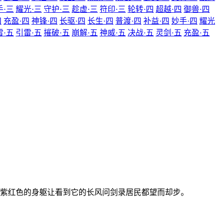
手·三
耀光·三
守护·三
趁虚·三
符印·三
轮转·四
超越·四
御兽·四
四
充盈·四
神锋·四
长驱·四
长生·四
普渡·四
补益·四
妙手·四
耀光
雷·五
引雷·五
摧破·五
崩解·五
神威·五
决战·五
灵剑·五
充盈·五
紫红色的身躯让看到它的长风问剑录居民都望而却步。