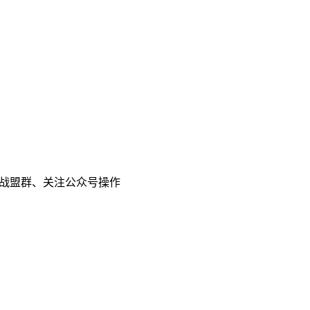
入战盟群、关注公众号操作