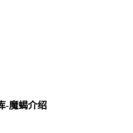
库-魔蝎介绍