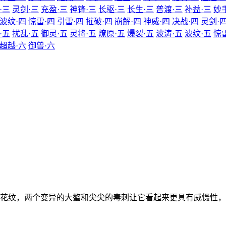
·三
灵剑·三
充盈·三
神锋·三
长驱·三
长生·三
普渡·三
补益·三
妙
波纹·四
惊雷·四
引雷·四
摧破·四
崩解·四
神威·四
决战·四
灵剑·
·五
扰乱·五
御灵·五
灵将·五
燎原·五
爆裂·五
波涛·五
波纹·五
惊
超越·六
御兽·六
花纹，两个变异的大螯和尖尖的毒刺让它看起来更具有威慑性，