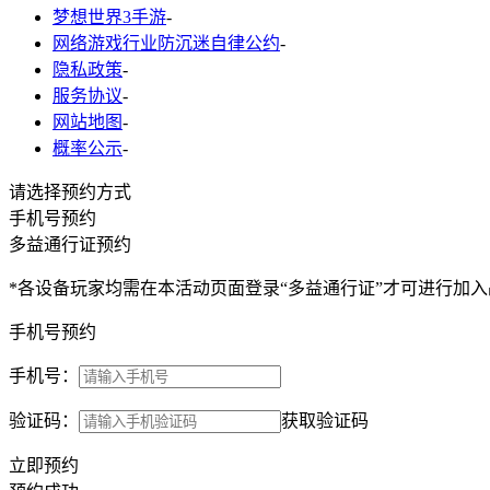
梦想世界3手游
-
网络游戏行业防沉迷自律公约
-
隐私政策
-
服务协议
-
网站地图
-
概率公示
-
请选择预约方式
手机号预约
多益通行证预约
*各设备玩家均需在本活动页面登录“多益通行证”才可进行加
手机号预约
手机号：
验证码：
获取验证码
立即预约