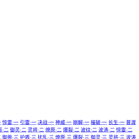
一
惊雷·一
引雷·一
决战·一
神威·一
崩解·一
摧破·一
长生·一
普渡
驱·二
御灵·二
灵将·二
燎原·二
爆裂·二
波纹·二
波涛·二
惊雷·二
三
御兽·三
护盾·三
扰乱·三
燎原·三
爆裂·三
御灵·三
灵将·三
波涛