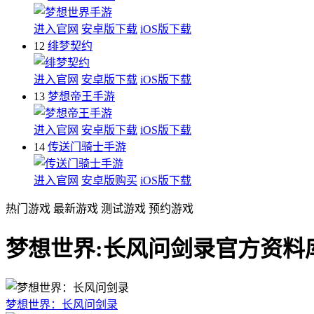
进入官网
安卓版下载
iOS版下载
12
绯梦契约
进入官网
安卓版下载
iOS版下载
13
梦想帝王手游
进入官网
安卓版下载
iOS版下载
14
传送门骑士手游
进入官网
安卓版购买
iOS版下载
热门游戏
最新游戏
测试游戏
预约游戏
梦想世界:长风问剑录官方资料库
梦想世界：长风问剑录