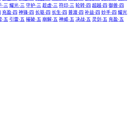
手·三
耀光·三
守护·三
趁虚·三
符印·三
轮转·四
超越·四
御兽·四
四
充盈·四
神锋·四
长驱·四
长生·四
普渡·四
补益·四
妙手·四
耀光
雷·五
引雷·五
摧破·五
崩解·五
神威·五
决战·五
灵剑·五
充盈·五