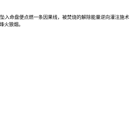
坠入命盘便点燃一条因果线，被焚烧的解除能量逆向灌注施术
烽火狼烟。