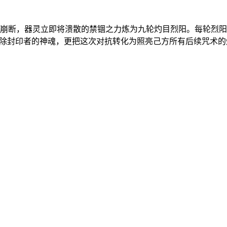
崩断，器灵立即将溃散的禁锢之力炼为九轮灼目烈阳。每轮烈阳
破除封印者的神魂，更把这次对抗转化为照亮己方所有后续咒术的