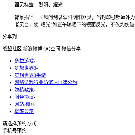
器灵标签：烈阳、耀光
背景描述：长风问剑录烈阳阴阳器灵，当封印枷锁遭外力
者灵台，使"耀光"如正午曝晒下的镜面反光，不仅灼伤
分享到：
战盟社区
新浪微博
QQ空间
微信分享
多益游戏
-
梦想世界3
-
梦想世界3手游
-
网络游戏行业防沉迷自律公约
-
隐私政策
-
服务协议
-
网站地图
-
概率公示
-
请选择预约方式
手机号预约