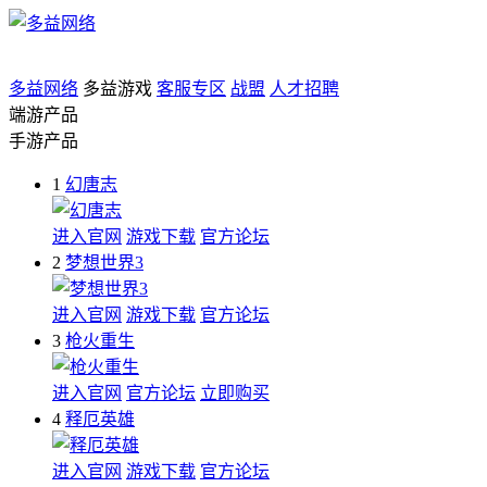
多益网络
多益游戏
客服专区
战盟
人才招聘
端游产品
手游产品
1
幻唐志
进入官网
游戏下载
官方论坛
2
梦想世界3
进入官网
游戏下载
官方论坛
3
枪火重生
进入官网
官方论坛
立即购买
4
释厄英雄
进入官网
游戏下载
官方论坛