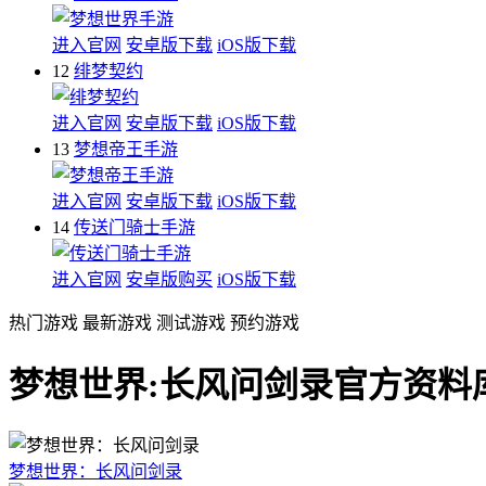
进入官网
安卓版下载
iOS版下载
12
绯梦契约
进入官网
安卓版下载
iOS版下载
13
梦想帝王手游
进入官网
安卓版下载
iOS版下载
14
传送门骑士手游
进入官网
安卓版购买
iOS版下载
热门游戏
最新游戏
测试游戏
预约游戏
梦想世界:长风问剑录官方资料库
梦想世界：长风问剑录