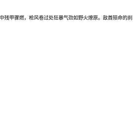
痕中残甲骤燃，枪风卷过处狂暴气劲如野火燎原。敌酋殒命的刹