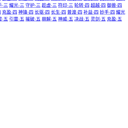
手·三
耀光·三
守护·三
趁虚·三
符印·三
轮转·四
超越·四
御兽·四
四
充盈·四
神锋·四
长驱·四
长生·四
普渡·四
补益·四
妙手·四
耀光
雷·五
引雷·五
摧破·五
崩解·五
神威·五
决战·五
灵剑·五
充盈·五