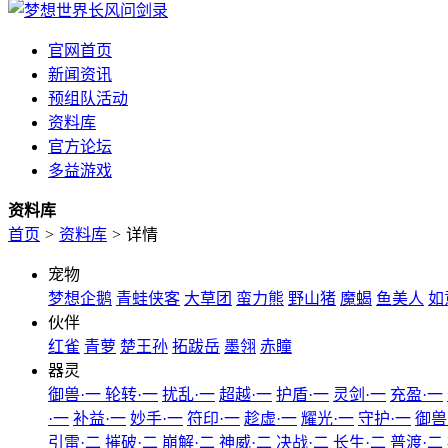
官网首页
新闻资讯
预组队活动
资料库
官方论坛
多益游戏
资料库
首页
>
资料库
>
详情
宠物
梦想企鹅
青蛙侠客
大草团
蛮力熊
野山猪
魔蝎
鱼美人
如
伙伴
红雀
青萝
楚王孙
拓跋岳
墨翎
赤瞳
器灵
御兽·一
轮转·一
扰乱·一
超越·一
护盾·一
灵剑·一
充盈·一
·一
补益·一
妙手·一
符印·一
趁虚·一
耀光·一
守护·一
御兽
引雷·二
摧破·二
崩解·二
神威·二
决战·二
长生·二
普渡·二