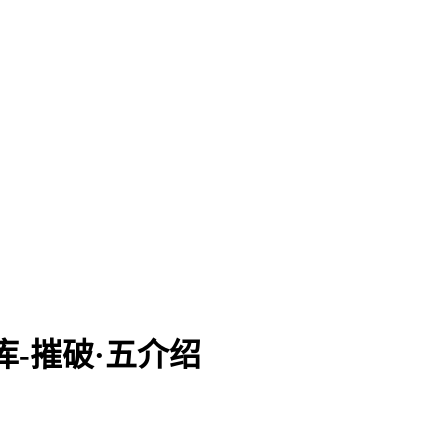
-摧破·五介绍