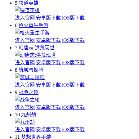
5
狭道英雄
进入官网
安卓版下载
iOS版下载
6
枪火重生手游
进入官网
安卓版下载
iOS版下载
7
幻唐志:洪荒现世
进入官网
安卓版下载
iOS版下载
8
筑城与探险
进入官网
安卓版下载
iOS版下载
9
战争之轮
进入官网
安卓版下载
iOS版下载
10
九州劫
进入官网
安卓版下载
iOS版下载
11
梦想世界手游