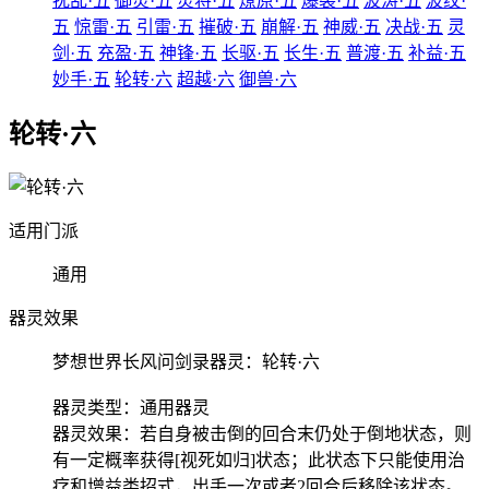
扰乱·五
御灵·五
灵将·五
燎原·五
爆裂·五
波涛·五
波纹·
五
惊雷·五
引雷·五
摧破·五
崩解·五
神威·五
决战·五
灵
剑·五
充盈·五
神锋·五
长驱·五
长生·五
普渡·五
补益·五
妙手·五
轮转·六
超越·六
御兽·六
轮转·六
适用门派
通用
器灵效果
梦想世界长风问剑录器灵：轮转·六
器灵类型：通用器灵
器灵效果：若自身被击倒的回合末仍处于倒地状态，则
有一定概率获得[视死如归]状态；此状态下只能使用治
疗和增益类招式，出手一次或者2回合后移除该状态。