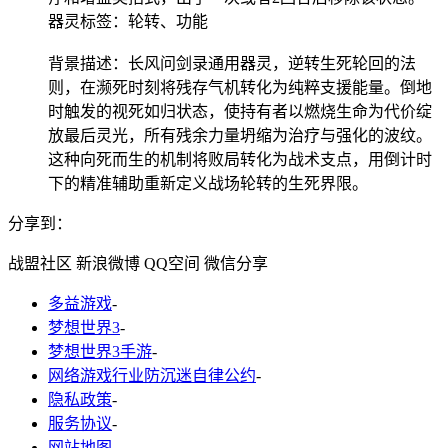
器灵标签：轮转、功能
背景描述：长风问剑录通用器灵，逆转生死轮回的法
则，在濒死时刻将残存气机转化为纯粹支援能量。倒地
时触发的视死如归状态，使持有者以燃烧生命为代价绽
放最后灵光，所有残余力量坍缩为治疗与强化的波纹。
这种向死而生的机制将败局转化为战术支点，用倒计时
下的精准辅助重新定义战场轮转的生死界限。
分享到：
战盟社区
新浪微博
QQ空间
微信分享
多益游戏
-
梦想世界3
-
梦想世界3手游
-
网络游戏行业防沉迷自律公约
-
隐私政策
-
服务协议
-
网站地图
-